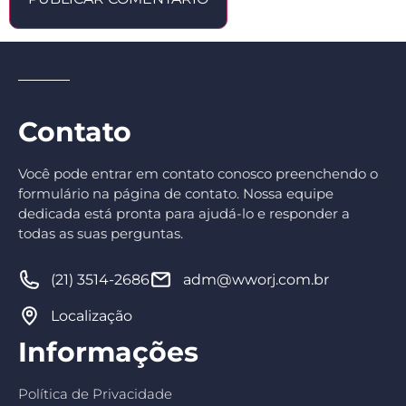
Contato
Você pode entrar em contato conosco preenchendo o
formulário na página de contato. Nossa equipe
dedicada está pronta para ajudá-lo e responder a
todas as suas perguntas.
(21) 3514-2686
adm@wworj.com.br
Localização
Informações
Política de Privacidade