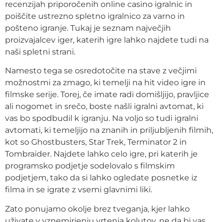
recenzijah priporočenih online casino igralnic in
poiščite ustrezno spletno igralnico za varno in
pošteno igranje. Tukaj je seznam največjih
proizvajalcev iger, katerih igre lahko najdete tudi na
naši spletni strani.
Namesto tega se osredotočite na stave z večjimi
možnostmi za zmago, ki temelji na hit video igre in
filmske serije. Torej, če imate radi domišljijo, pravljice
ali nogomet in srečo, boste našli igralni avtomat, ki
vas bo spodbudil k igranju. Na voljo so tudi igralni
avtomati, ki temeljijo na znanih in priljubljenih filmih,
kot so Ghostbusters, Star Trek, Terminator 2 in
Tombraider. Najdete lahko celo igre, pri katerih je
programsko podjetje sodelovalo s filmskim
podjetjem, tako da si lahko ogledate posnetke iz
filma in se igrate z vsemi glavnimi liki.
Zato ponujamo okolje brez tveganja, kjer lahko
uživate v vznemirjenju vrtenja kolutov, ne da bi vas