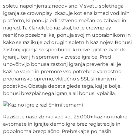
spletu napolnjena z neodvisno. V svetu spletnega
igranja se crownplay izkazuje kot ena izmed vodilnih
platform, ki ponuja edinstveno mešanico zabave in
nagrad. Ta članek bo raziskal, ko je crownplay
resnično posebna, kaj ponuja svojim uporabnikom in
kako se razlikuje od drugih spletnih kazinojev. Bonusi
zastonj igranja so spodbuda, ki nove igralce zvabi k
igranju ter jih spremeni v zveste igralce. Pred
unovčitvijo bonusa zastonj igranja preverite, ali je
kazino varen in premore vso potrebno varnostno
programsko opremo, vključno s SSL šifriranjem
podatkov. Obstaja debata glede tega, kaj je bolje,
bonusi brezplačnega igranja ali bonusi vplačila.
Raziščite našo zbirko več kot 25.000+ kazino igralne
avtomate in igrajte demo igre brez registracije in
popolnoma brezplačno. Prebrskajte po naših