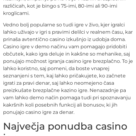
različicah, kot je bingo s 75-imi, 80-imi ali 90-imi
kroglicami.
Vedno bolj popularne so tudi igre v živo, kjer igralci
lahko uživajo v igri s pravimi delilci v realnem času, kar
prinaša avtentično casino izkušnjo iz udobja doma​​.
Casino igre v demo načinu vam pomagajo pridobiti
občutek, kako igra deluje in kakšne so mehanike, saj
ponujajo možnost igranja casino igre brezplačno. To je
lahko koristno, saj pomeni, da boste vnaprej
seznanjeni s tem, kaj lahko pričakujete, ko začnete
igrati za pravi denar, saj lahko neomejeno časa
preizkušate brezplačne kazino igre. Nenazadnje pa
vam lahko demo način pomaga tudi pri spoznavanju
kakršnih koli posebnih funkcij ali bonusov, ki jih
ponujajo casino igre za denar.
Največja ponudba casino