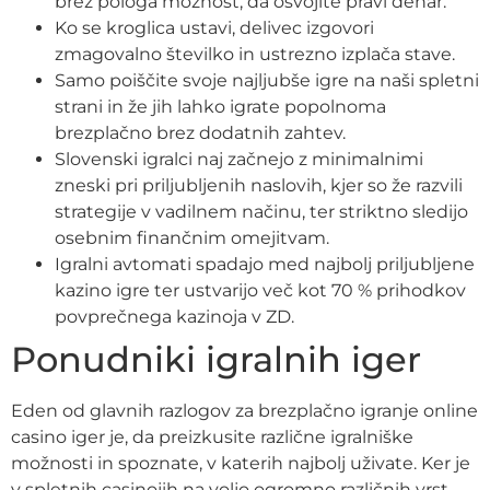
brez pologa možnost, da osvojite pravi denar.
Ko se kroglica ustavi, delivec izgovori
zmagovalno številko in ustrezno izplača stave.
Samo poiščite svoje najljubše igre na naši spletni
strani in že jih lahko igrate popolnoma
brezplačno brez dodatnih zahtev.
Slovenski igralci naj začnejo z minimalnimi
zneski pri priljubljenih naslovih, kjer so že razvili
strategije v vadilnem načinu, ter striktno sledijo
osebnim finančnim omejitvam.
Igralni avtomati spadajo med najbolj priljubljene
kazino igre ter ustvarijo več kot 70 % prihodkov
povprečnega kazinoja v ZD.
Ponudniki igralnih iger
Eden od glavnih razlogov za brezplačno igranje online
casino iger je, da preizkusite različne igralniške
možnosti in spoznate, v katerih najbolj uživate. Ker je
v spletnih casinojih na voljo ogromno različnih vrst