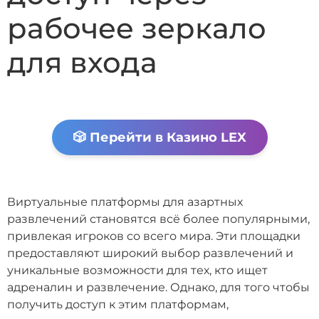
рабочее зеркало
для входа
🎲 Перейти в Казино LEX
Виртуальные платформы для азартных
развлечений становятся всё более популярными,
привлекая игроков со всего мира. Эти площадки
предоставляют широкий выбор развлечений и
уникальные возможности для тех, кто ищет
адреналин и развлечение. Однако, для того чтобы
получить доступ к этим платформам,