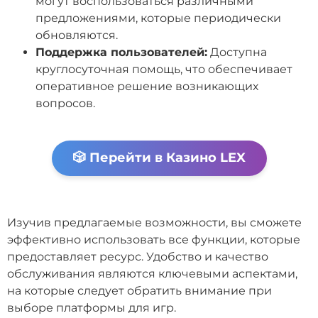
могут воспользоваться различными
предложениями, которые периодически
обновляются.
Поддержка пользователей:
Доступна
круглосуточная помощь, что обеспечивает
оперативное решение возникающих
вопросов.
🎲 Перейти в Казино LEX
Изучив предлагаемые возможности, вы сможете
эффективно использовать все функции, которые
предоставляет ресурс. Удобство и качество
обслуживания являются ключевыми аспектами,
на которые следует обратить внимание при
выборе платформы для игр.