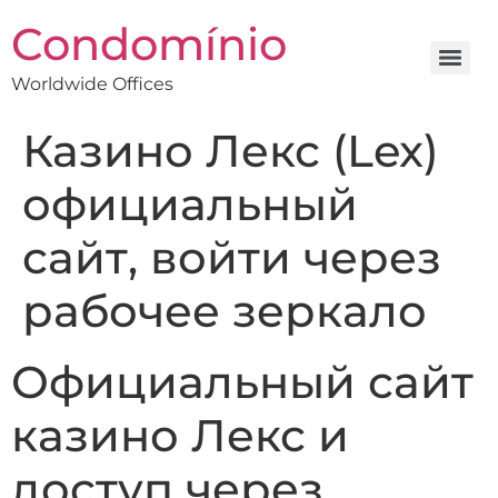
Condomínio
Worldwide Offices
Казино Лекс (Lex)
официальный
сайт, войти через
рабочее зеркало
Официальный сайт
казино Лекс и
доступ через