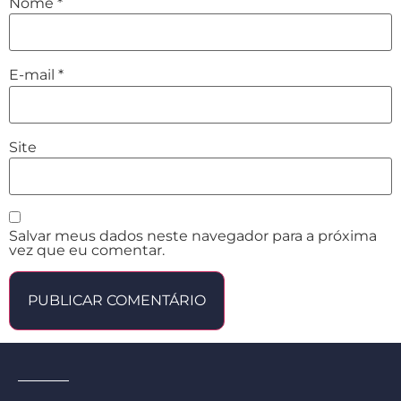
Nome
*
E-mail
*
Site
Salvar meus dados neste navegador para a próxima
vez que eu comentar.