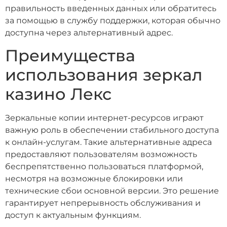
правильность введенных данных или обратитесь
за помощью в службу поддержки, которая обычно
доступна через альтернативный адрес.
Преимущества
использования зеркал
казино Лекс
Зеркальные копии интернет-ресурсов играют
важную роль в обеспечении стабильного доступа
к онлайн-услугам. Такие альтернативные адреса
предоставляют пользователям возможность
беспрепятственно пользоваться платформой,
несмотря на возможные блокировки или
технические сбои основной версии. Это решение
гарантирует непрерывность обслуживания и
доступ к актуальным функциям.