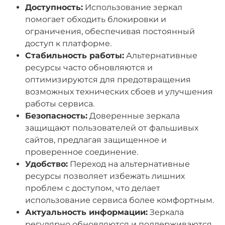
Доступность:
Использование зеркал
помогает обходить блокировки и
ограничения, обеспечивая постоянный
доступ к платформе.
Стабильность работы:
Альтернативные
ресурсы часто обновляются и
оптимизируются для предотвращения
возможных технических сбоев и улучшения
работы сервиса.
Безопасность:
Доверенные зеркала
защищают пользователей от фальшивых
сайтов, предлагая защищенное и
проверенное соединение.
Удобство:
Переход на альтернативные
ресурсы позволяет избежать лишних
проблем с доступом, что делает
использование сервиса более комфортным.
Актуальность информации:
Зеркала
регулярно обновляются и поддерживаются,