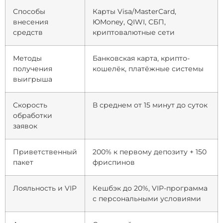
Способы
Карты Visa/MasterCard,
внесения
ЮMoney, QIWI, СБП,
средств
криптовалютные сети
Методы
Банковская карта, крипто-
получения
кошелёк, платёжные системы
выигрыша
Скорость
В среднем от 15 минут до суток
обработки
заявок
Приветственный
200% к первому депозиту + 150
пакет
фриспинов
Лояльность и VIP
Кешбэк до 20%, VIP-программа
с персональными условиями