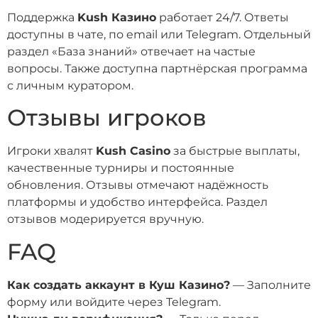
Поддержка
Kush Казино
работает 24/7. Ответы
доступны в чате, по email или Telegram. Отдельный
раздел «База знаний» отвечает на частые
вопросы. Также доступна партнёрская программа
с личным куратором.
Отзывы игроков
Игроки хвалят
Kush Casino
за быстрые выплаты,
качественные турниры и постоянные
обновления. Отзывы отмечают надёжность
платформы и удобство интерфейса. Раздел
отзывов модерируется вручную.
FAQ
Как создать аккаунт в Куш Казино?
— Заполните
форму или войдите через Telegram.