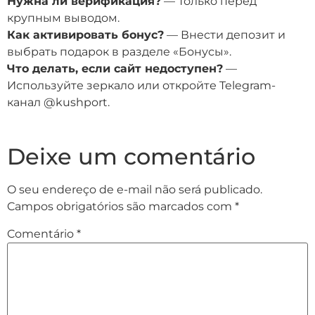
Нужна ли верификация?
— Только перед
крупным выводом.
Как активировать бонус?
— Внести депозит и
выбрать подарок в разделе «Бонусы».
Что делать, если сайт недоступен?
—
Используйте зеркало или откройте Telegram-
канал @kushport.
Deixe um comentário
O seu endereço de e-mail não será publicado.
Campos obrigatórios são marcados com
*
Comentário
*