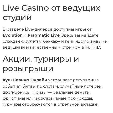
Live Casino от ведущих
студий
В разделе Live-дилеров доступны игры от
Evolution
и
Pragmatic Live
. Здесь вы найдёте
блэкджек, рулетку, баккару и гейм-шоу с живыми
ведущими и качественным стримом в Full HD.
Акции, турниры и
розыгрыши
Куш Казино Онлайн
устраивает регулярные
события: битвы по слотам, случайные лотереи,
дроп-бонусы. Призы — реальные деньги,
фриспины или эксклюзивные промокоды.
Турниры отображаются в отдельной вкладке.