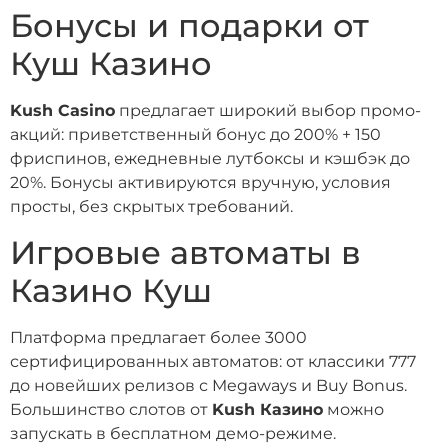
Бонусы и подарки от
Куш Казино
Kush Casino
предлагает широкий выбор промо-
акций: приветственный бонус до 200% + 150
фриспинов, ежедневные лутбоксы и кэшбэк до
20%. Бонусы активируются вручную, условия
просты, без скрытых требований.
Игровые автоматы в
Казино Куш
Платформа предлагает более 3000
сертифицированных автоматов: от классики 777
до новейших релизов с Megaways и Buy Bonus.
Большинство слотов от
Kush Казино
можно
запускать в бесплатном демо-режиме.