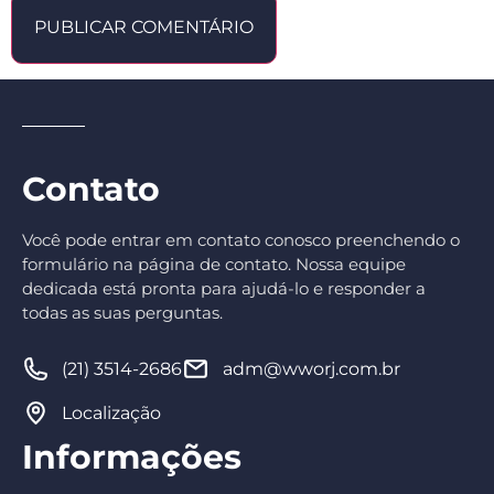
Contato
Você pode entrar em contato conosco preenchendo o
formulário na página de contato. Nossa equipe
dedicada está pronta para ajudá-lo e responder a
todas as suas perguntas.
(21) 3514-2686
adm@wworj.com.br
Localização
Informações