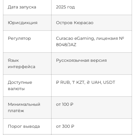
Дата запуска
2025 год
Юрисдикция
Остров Кюрасао
Регулятор
Curacao eGaming, лицензия №
8048/JAZ
Язык
Русскоязычная версия
интерфейса
Доступные
₽ RUB, ₸ KZT, ₴ UAH, USDT
валюты
Минимальный
от 100 ₽
платёж
Порог вывода
от 300 ₽