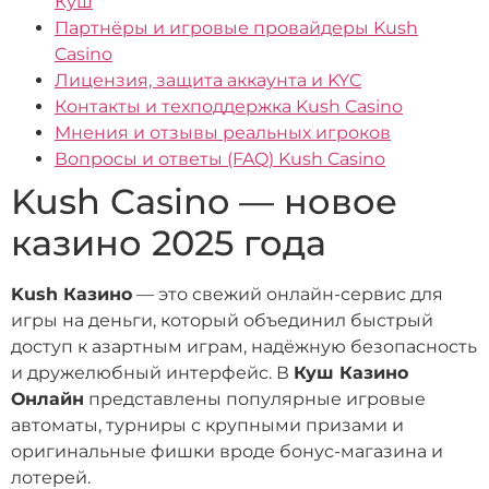
Куш
Партнёры и игровые провайдеры Kush
Casino
Лицензия, защита аккаунта и KYC
Контакты и техподдержка Kush Casino
Мнения и отзывы реальных игроков
Вопросы и ответы (FAQ) Kush Casino
Kush Casino — новое
казино 2025 года
Kush Казино
— это свежий онлайн-сервис для
игры на деньги, который объединил быстрый
доступ к азартным играм, надёжную безопасность
и дружелюбный интерфейс. В
Куш Казино
Онлайн
представлены популярные игровые
автоматы, турниры с крупными призами и
оригинальные фишки вроде бонус-магазина и
лотерей.