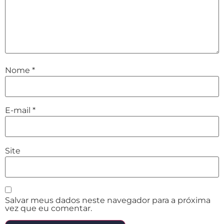
Nome
*
E-mail
*
Site
Salvar meus dados neste navegador para a próxima
vez que eu comentar.