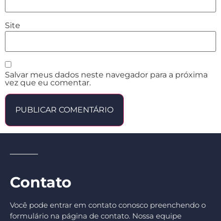
Site
Salvar meus dados neste navegador para a próxima
vez que eu comentar.
Contato
Você pode entrar em contato conosco preenchendo o
formulário na página de contato. Nossa equipe