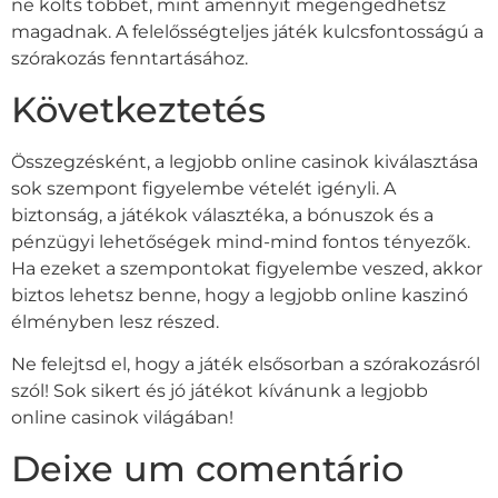
ne költs többet, mint amennyit megengedhetsz
magadnak. A felelősségteljes játék kulcsfontosságú a
szórakozás fenntartásához.
Következtetés
Összegzésként, a legjobb online casinok kiválasztása
sok szempont figyelembe vételét igényli. A
biztonság, a játékok választéka, a bónuszok és a
pénzügyi lehetőségek mind-mind fontos tényezők.
Ha ezeket a szempontokat figyelembe veszed, akkor
biztos lehetsz benne, hogy a legjobb online kaszinó
élményben lesz részed.
Ne felejtsd el, hogy a játék elsősorban a szórakozásról
szól! Sok sikert és jó játékot kívánunk a legjobb
online casinok világában!
Deixe um comentário