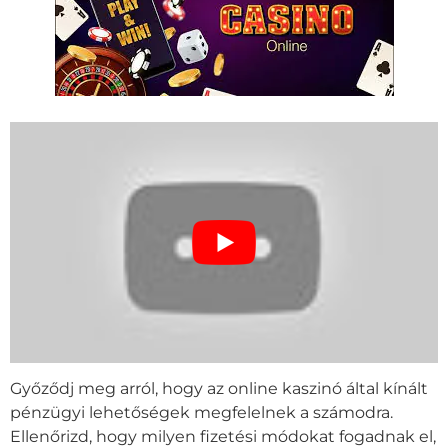
Győződj meg arról, hogy az online kaszinó által kínált
pénzügyi lehetőségek megfelelnek a számodra.
Ellenőrizd, hogy milyen fizetési módokat fogadnak el,