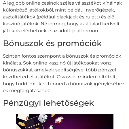
A legjobb online casinok széles választékot kínálnak
különböző játékokból, mint például nyerőgépek,
asztali játékok (például blackjack és rulett) és élő
kaszinó játékok. Nézd meg, hogy az általad kedvelt
játékok elérhetőek-e az adott platformon.
Bónuszok és promóciók
Szintén fontos szempont a bónuszok és promóciók
kínálata. Sok online kaszinó új játékosokat vonz
bónuszokkal, amelyek segítségével több pénzzel
kezdheted el a játékot. Olvass el minden feltételt,
hogy tudd, mit kell tenned a bónuszok igényléséhez
és megforgatásához.
Pénzügyi lehetőségek