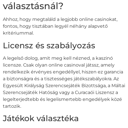
választásnál?
Ahhoz, hogy megtaláld a legjobb online casinokat,
fontos, hogy tisztában legyél néhány alapvető
kritériummal.
Licensz és szabályozás
A legelső dolog, amit meg kell nézned, a kaszinó
licensze. Csak olyan online casinoval játssz, amely
rendelkezik érvényes engedéllyel, hiszen ez garancia
a biztonságra és a tisztességes játékszabályokra. Az
Egyesült Királyság Szerencsejáték Bizottsága, a Máltai
Szerencsejáték Hatóság vagy a Curacaói Liszensz a
legelterjedtebb és legelismertebb engedélyek közé
tartozik.
Játékok választéka