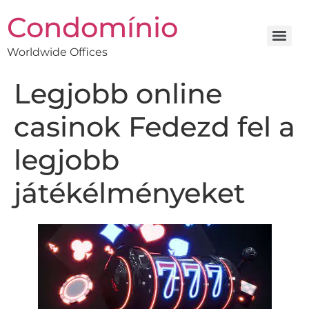
Condomínio
Worldwide Offices
Legjobb online
casinok Fedezd fel a
legjobb
játékélményeket