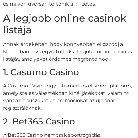
és milyen gyorsan történik a kifizetés.
A legjobb online casinok
listája
Annak érdekében, hogy könnyebben eligazodj a
kínálatban, összegyűjtöttük a legjobb online casinok
listáját, amelyeket érdemes megfontolnod.
1. Casumo Casino
A Casumo Casino egy jól ismert és elismert platform,
amely széles választékban kínál játékokat, valamint
vonzó bónuszokat és promóciókat az újonnan
regisztrálóknak.
2. Bet365 Casino
A Bet365 Casino nemcsak sportfogadási