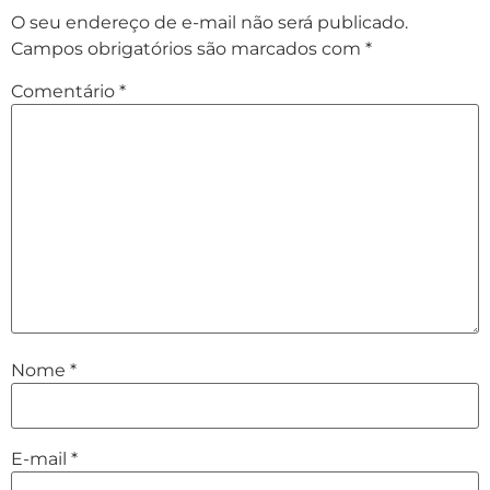
O seu endereço de e-mail não será publicado.
Campos obrigatórios são marcados com
*
Comentário
*
Nome
*
E-mail
*