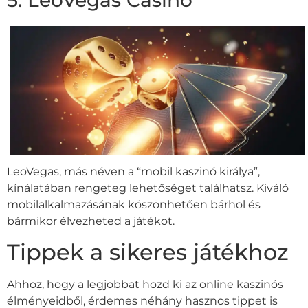
LeoVegas, más néven a “mobil kaszinó királya”,
kínálatában rengeteg lehetőséget találhatsz. Kiváló
mobilalkalmazásának köszönhetően bárhol és
bármikor élvezheted a játékot.
Tippek a sikeres játékhoz
Ahhoz, hogy a legjobbat hozd ki az online kaszinós
élményeidből, érdemes néhány hasznos tippet is