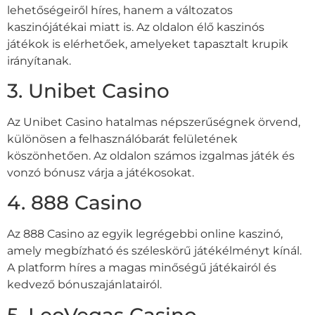
lehetőségeiről híres, hanem a változatos
kaszinójátékai miatt is. Az oldalon élő kaszinós
játékok is elérhetőek, amelyeket tapasztalt krupik
irányítanak.
3. Unibet Casino
Az Unibet Casino hatalmas népszerűségnek örvend,
különösen a felhasználóbarát felületének
köszönhetően. Az oldalon számos izgalmas játék és
vonzó bónusz várja a játékosokat.
4. 888 Casino
Az 888 Casino az egyik legrégebbi online kaszinó,
amely megbízható és széleskörű játékélményt kínál.
A platform híres a magas minőségű játékairól és
kedvező bónuszajánlatairól.
5. LeoVegas Casino