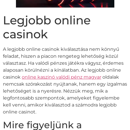
Legjobb online
casinok
A legjobb online casinok kiválasztása nem könnyű
feladat, hiszen a piacon rengeteg lehetőség közül
választasz. Ha valódi pénzes játékra vágysz, érdemes
alaposan körülnézni a kínálatban. Az legjobb online
casinok
online kaszinó valódi pénz magyar
oldalak
nemcsak szórakozást nyújtanak, hanem egy izgalmas
lehetőséget is a nyerésre. Nézzük meg, mik a
legfontosabb szempontok, amelyeket figyelembe
kell venni, amikor kiválasztod a számodra legjobb
online casinot.
Mire figyeljünk a