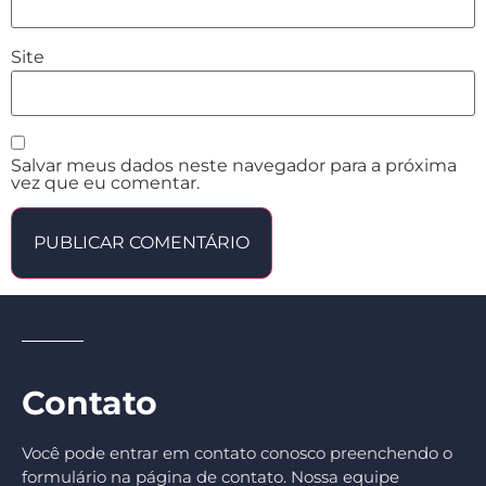
Site
Salvar meus dados neste navegador para a próxima
vez que eu comentar.
Contato
Você pode entrar em contato conosco preenchendo o
formulário na página de contato. Nossa equipe