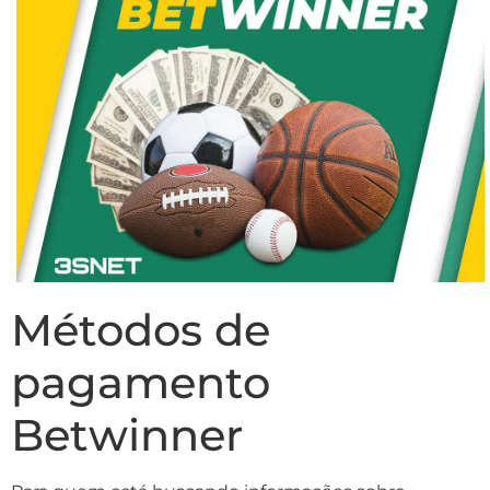
Métodos de
pagamento
Betwinner