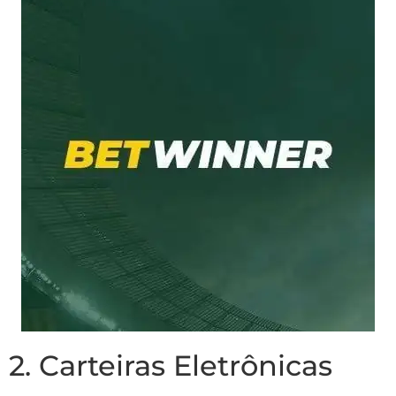
2. Carteiras Eletrônicas