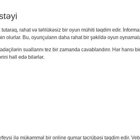
stəyi
a tutaraq, rahat və təhlükəsiz bir oyun mühiti təqdim edir. İnfor
n olurlar. Bu, oyunçuların daha rahat bir şəkildə oyun oynamalar
ifadəçilərin suallarını tez bir zamanda cavablandırır. Hər hansı b
ni həll edə bilərlər.
terfeysi ilə mükəmməl bir online qumar təcrübəsi təqdim edir. Veb 