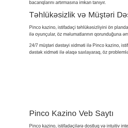
bacarıqlarını artırmasına imkan tanıyır.
Təhlükəsizlik və Müştəri Də
Pinco kazino, istifadəçi təhlükəsizliyini ön pland
ilə oyunçular, öz məlumatlarının qorunduğuna əmi
24/7 müştəri dəstəyi xidməti ilə Pinco kazino, ist
dəstək xidməti ilə əlaqə saxlayaraq, öz problemləri
Pinco Kazino Veb Saytı
Pinco kazino, istifadəçilərə dostluq və intuitiv in