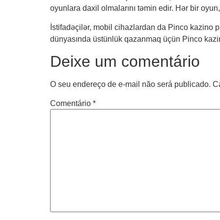
oyunlara daxil olmalarını təmin edir. Hər bir oyun,
İstifadəçilər, mobil cihazlardan da Pinco kazino 
dünyasında üstünlük qazanmaq üçün Pinco kazino,
Deixe um comentário
O seu endereço de e-mail não será publicado.
C
Comentário
*