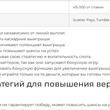
x15 000 от ставки
Scatter Pays, Tumble
и независимо от линий выплат.
ть каскадные выигрыши.
личивают потенциал выигрыша.
 повышают шансы на успех.
вая свою стратегию и волатильность слота.
аттеров, так как они запускают бонусную игру.
зовать бонусную функцию для увеличения выигрыша
 играйте только на те деньги, которые вы готовы пот
атегий для повышения ве
 и не гарантирует победу, может повысить шансы на 