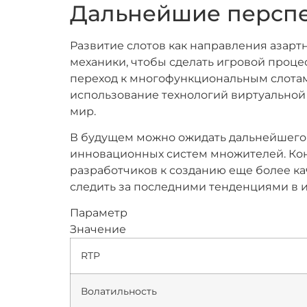
Дальнейшие перспе
Развитие слотов как направления азарт
механики, чтобы сделать игровой проц
переход к многофункциональным слотам
использование технологий виртуальной 
мир.
В будущем можно ожидать дальнейшего р
инновационных систем множителей. Конк
разработчиков к созданию еще более ка
следить за последними тенденциями в и
Параметр
Значение
RTP
Волатильность