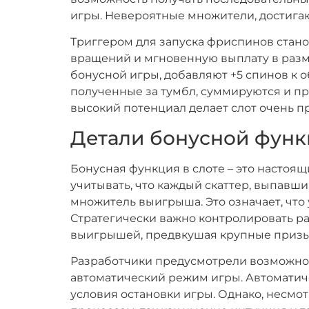
игры. Невероятные множители, достига
Триггером для запуска фриспинов стано
вращений и мгновенную выплату в размер
бонусной игры, добавляют +5 спинов к о
полученные за тумбл, суммируются и пр
высокий потенциал делает слот очень 
Детали бонусной функ
Бонусная функция в слоте – это настоя
учитывать, что каждый скаттер, выпавши
множитель выигрыша. Это означает, что
Стратегически важно контролировать ра
выигрышей, предвкушая крупные призы
Разработчики предусмотрели возможнос
автоматический режим игры. Автоматич
условия остановки игры. Однако, несмо