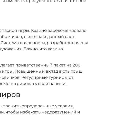
ксимальных результатов. А начать свое
опасной игры. Казино зарекомендовало
ботчиков, включая и данный слот.
Система лояльности, разработанная для
дложения. Важно, что казино
длагает приветственный пакет на 200
ла игры. Повышенный вклад в отыгрыш
новичков. Регулярные турниры от
 демонстрировать свои навыки.
ниров
выполнить определенные условия,
ми, чтобы избежать недоразумений и