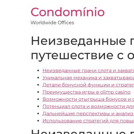
Condomínio
Worldwide Offices
Неизведанные г
путешествие с o
Неизведанные грани слота и захват
Уникальная механика и захватываю
Детали бонусной функции и страте
Преимущества игры в olimp casino
Возможности отыгрыша бонусов и 
Потенциал слота и возможности д
Дальнейшие перспективы и анализ
Использование стратегий для пов
Неизведанные г