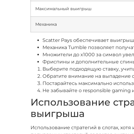
Максимальный выигрыш
Механика
Scatter Pays обеспечивает выигрыш
Механика Tumble позволяет получа
Множители до x1000 за символ уве
Фриспины и дополнительные спины
Выберите подходящую ставку, учиты
Обратите внимание на выпадение ск
Постарайтесь максимально исполь
Не забывайте о responsible gaming и
Использование стр
выигрыша
Использование стратегий в слотах, хотя