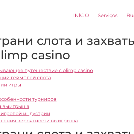
INÍCIO
Serviços
Bu
рани слота и захва
limp casino
ывающее путешествие с olimp casino
щий геймплей слота
гии игры
особенности турниров
ля выигрыша
 игровой индустрии
ышения вероятности выигрыша
рани слота и захва