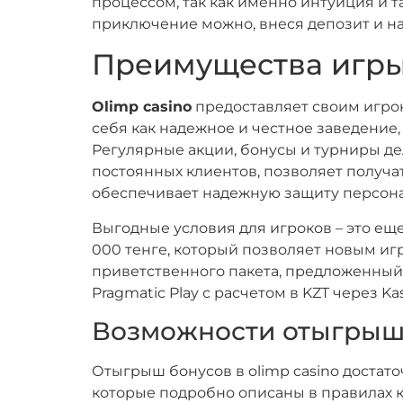
процессом, так как именно интуиция и 
приключение можно, внеся депозит и 
Преимущества игры 
Olimp casino
предоставляет своим игро
себя как надежное и честное заведение
Регулярные акции, бонусы и турниры де
постоянных клиентов, позволяет получ
обеспечивает надежную защиту персона
Выгодные условия для игроков – это ещ
000 тенге, который позволяет новым и
приветственного пакета, предложенный 
Pragmatic Play с расчетом в KZT через 
Возможности отыгрыша
Отыгрыш бонусов в olimp casino достат
которые подробно описаны в правилах 