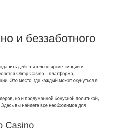
но и беззаботного
подарить действительно яркие эмоции и
ляется Olimp Casino – платформа,
ии. Это место, где каждый может окунуться в
деров, но и продуманной бонусной политикой,
 Здесь вы найдете все необходимое для
p Casino