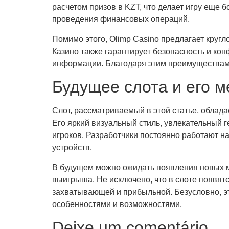
расчетом призов в KZT, что делает игру еще 
проведения финансовых операций.
Помимо этого, Olimp Casino предлагает круг
Казино также гарантирует безопасность и к
информации. Благодаря этим преимуществам, 
Будущее слота и его м
Слот, рассматриваемый в этой статье, облад
Его яркий визуальный стиль, увлекательный
игроков. Разработчики постоянно работают н
устройств.
В будущем можно ожидать появления новых 
выигрыша. Не исключено, что в слоте появят
захватывающей и прибыльной. Безусловно, эт
особенностями и возможностями.
Deixe um comentário