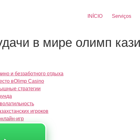
INÍCIO
Serviços
дачи в мире олимп кази
зино и беззаботного отдыха
есто вOlimp Casino
рышные стратегии
аунда
 волатильность
захстанских игроков
онлайн-игр