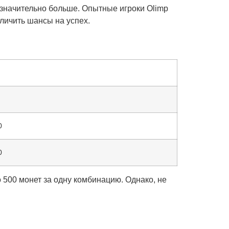
ь значительно больше. Опытные игроки Olimp
личить шансы на успех.
0
0
 500 монет за одну комбинацию. Однако, не