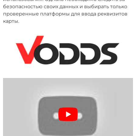
безопасностью своих данных и выбирать только
проверенные платформы для ввода реквизитов
карты.