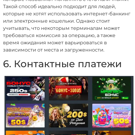
Такой способ идеально подходит для людей,
которые не хотят использовать интернет-банкинг
или электронные кошельки. Однако стоит
учитывать, что некоторым терминалам может
требоваться комиссия за операцию, а также
время ожидания может варьироваться в
зависимости от места и загруженности.
6. Контактные платежи