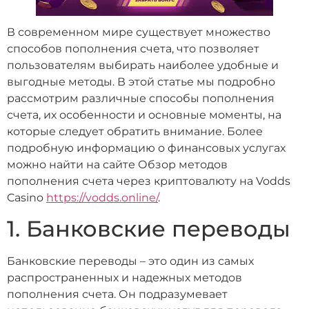
В современном мире существует множество
способов пополнения счета, что позволяет
пользователям выбирать наиболее удобные и
выгодные методы. В этой статье мы подробно
рассмотрим различные способы пополнения
счета, их особенности и основные моменты, на
которые следует обратить внимание. Более
подробную информацию о финансовых услугах
можно найти на сайте Обзор методов
пополнения счета через криптовалюту на Vodds
Casino
https://vodds.online/
.
1. Банковские переводы
Банковские переводы – это один из самых
распространенных и надежных методов
пополнения счета. Он подразумевает