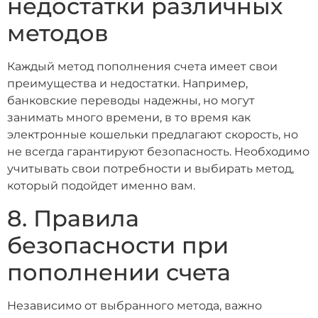
недостатки различных
методов
Каждый метод пополнения счета имеет свои
преимущества и недостатки. Например,
банковские переводы надежны, но могут
занимать много времени, в то время как
электронные кошельки предлагают скорость, но
не всегда гарантируют безопасность. Необходимо
учитывать свои потребности и выбирать метод,
который подойдет именно вам.
8. Правила
безопасности при
пополнении счета
Независимо от выбранного метода, важно