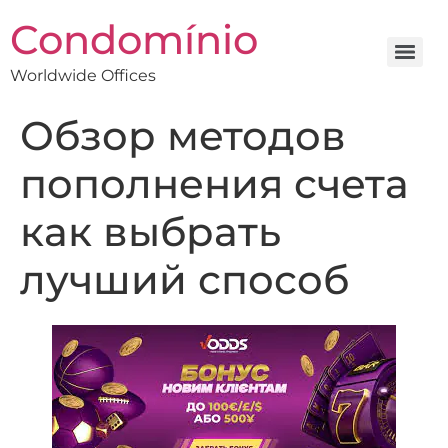
Condomínio
Worldwide Offices
Обзор методов
пополнения счета
как выбрать
лучший способ