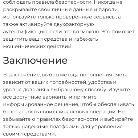
соблюдать правила безопасности. Никогда не
раскрывайте свои личные данные и пароли,
используйте только проверенные сервисы, а
также активируйте двухфакторную
аутентификацию, если это возможно. Это поможет
защитить ваши средства и избежать
мошеннических действий.
Заключение
В заключение, выбор метода пополнения счета
зависит от ваших потребностей, удобства и
уровня доверия к выбранному способу. Изучите
все доступные варианты и примите
информированное решение, чтобы обеспечивать
безопасность своих финансовых операций. Не
забывайте о правилах безопасности и выбирайте
только надежные платформы для управления
своими средствами.