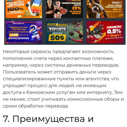
Некоторые сервисы предлагают возможность
пополнения счета через контактные платежи,
например, через системы денежных переводов.
Пользователь может отправить деньги через
специализированные пункты или агентства, что
упрощает процесс для людей, не имеющих
доступа к банковским услугам или интернету. Тем
не менее, стоит учитывать комиссионные сборы и
сроки обработки перевода.
7. Преимущества и