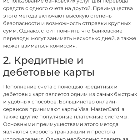
использование банковских услуг для перевода
средств с одного счета на другой. Преимущества
этого метода включают высокую степень
безопасности и возможность отправки крупных
сумм. Однако, стоит помнить, что банковские
переводы могут занимать несколько дней, а также
может взиматься комиссия.
2. Кредитные и
дебетовые карты
Пополнение счета с помощью кредитных и
дебетовых карт является одним из самых быстрых
и удобных способов. Большинство онлайн-
сервисов принимают карты Visa, MasterCard, а
также другие популярные платёжные системы.
Основными преимуществами этого метода
являются скорость транзакции и простота
использования. Однако необходимо следить за