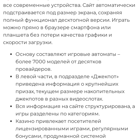
все современные устройства. Сайт автоматически
подстраивается под размер экрана, сохраняя
полный функционал десктопной версии. Играть
можно прямо в браузере смартфона или
планшета без потери качества графики и
скорости загрузки.
Основу составляют игровые автоматы –
более 7000 моделей от десятков
провайдеров.
В левой части, в подразделе «Джекпот»
приведена информация о крупнейших
призах, текущем размере накопительных
джекпотов в разных видеослотах.
Вся информация на сайте структурирована, а
игры разделены по категориям.
Казино привлекает посетителей
лицензированными играми, регулярными
бонусами, продуманной системой