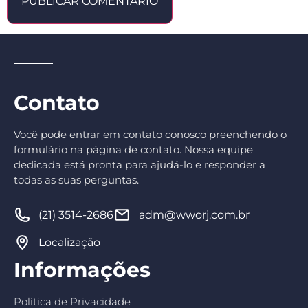
Contato
Você pode entrar em contato conosco preenchendo o
formulário na página de contato. Nossa equipe
dedicada está pronta para ajudá-lo e responder a
todas as suas perguntas.
(21) 3514-2686
adm@wworj.com.br
Localização
Informações
Política de Privacidade