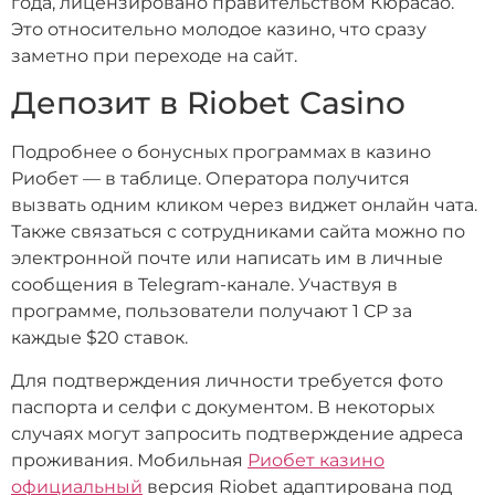
года, лицензировано правительством Кюрасао.
Это относительно молодое казино, что сразу
заметно при переходе на сайт.
Депозит в Riobet Casino
Подробнее о бонусных программах в казино
Риобет — в таблице. Оператора получится
вызвать одним кликом через виджет онлайн чата.
Также связаться с сотрудниками сайта можно по
электронной почте или написать им в личные
сообщения в Telegram-канале. Участвуя в
программе, пользователи получают 1 CP за
каждые $20 ставок.
Для подтверждения личности требуется фото
паспорта и селфи с документом. В некоторых
случаях могут запросить подтверждение адреса
проживания. Мобильная
Риобет казино
официальный
версия Riobet адаптирована под