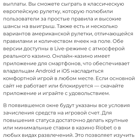
выплаты. Вы сможете сыграть в классическую
европейскую рулетку, которую полюбили
пользователи за простые правила и высокие
шансы на выигрыш. Также есть и несколько
вариантов американской рулетки, отличающейся
правилами и количеством ячеек на поле. Обе
версии доступны в Live-режиме с атмосферой
реального казино. Онлайн-казино имеет
приложение для смартфонов, что обеспечивает
владельцам Android и iOS насладиться
комфортной игрой в любом месте. Если основной
сайт не работает или блокируется — скачайте
приложение и играйте с удовольствием.
В появившемся окне будут указаны все условия
зачисления средств на игровой счет. Для
повышения статуса достаточно делать крупные
или минимальные ставки в казино Riobet o в
любых видах развлечений. Это позволяет изучить