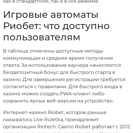
как в стандартном, так и в live-режиме.
Игровые автоматы
Риобет: что доступно
пользователям
В таблице отмечены доступные методы
коммуникации и среднее время получения
ответа. За использование ваучера начисляется
бездепозитный бонус для быстрого старта в
казино. Для завершения регистрации требуется
согласиться с правилами. Для быстрого входа в
казино можно создать PWA-клиент либо
сохранить ярлык веб-версии на устройство.
Интернет-казино Riobet, которое раньше
называлось Live Ruletka, принадлежит
организации Riotech. Casino Riobet работает с 2012