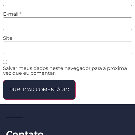
E-mail
*
Site
Salvar meus dados neste navegador para a próxima
vez que eu comentar.
Contato