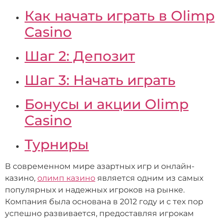
Как начать играть в Olimp
Casino
Шаг 2: Депозит
Шаг 3: Начать играть
Бонусы и акции Olimp
Casino
Турниры
В современном мире азартных игр и онлайн-
казино,
олимп казино
является одним из самых
популярных и надежных игроков на рынке.
Компания была основана в 2012 году и с тех пор
успешно развивается, предоставляя игрокам