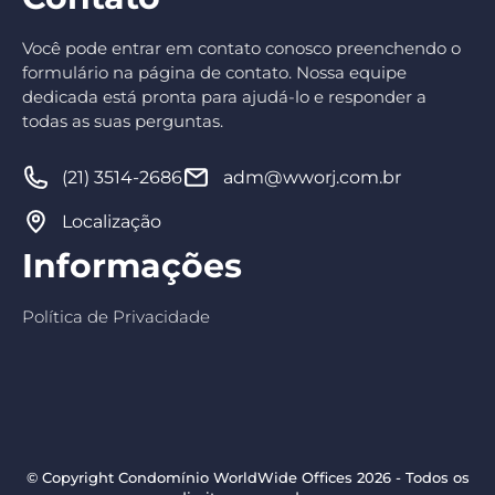
Você pode entrar em contato conosco preenchendo o
formulário na página de contato. Nossa equipe
dedicada está pronta para ajudá-lo e responder a
todas as suas perguntas.
(21) 3514-2686
adm@wworj.com.br
Localização
Informações
Política de Privacidade
© Copyright Condomínio WorldWide Offices 2026 - Todos os