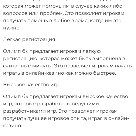
которая может помочь им в случае каких-либо
вопросов или проблем. Это позволяет игрокам
получать помощь в любое время, когда им это
нужно.
Легкая регистрация
Олимп бк предлагает игрокам легкую
регистрацию, которая может быть выполнена в
считанные минуты. Это позволяет игрокам начать
играть в онлайн-казино как можно быстрее.
Высокое качество игр
Олимп бк предлагает игрокам высокое качество
игр, которые разработаны ведущими
разработчиками игр. Это позволяет игрокам
получать лучшее игровое опыта, играя в онлайн-
казино.