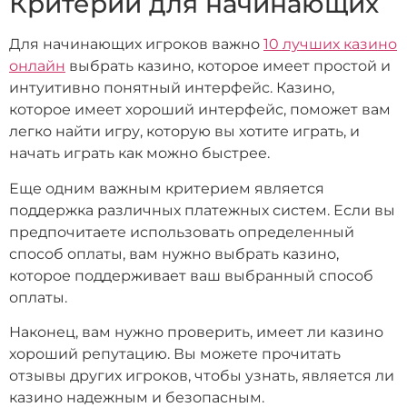
Критерии для начинающих
Для начинающих игроков важно
10 лучших казино
онлайн
выбрать казино, которое имеет простой и
интуитивно понятный интерфейс. Казино,
которое имеет хороший интерфейс, поможет вам
легко найти игру, которую вы хотите играть, и
начать играть как можно быстрее.
Еще одним важным критерием является
поддержка различных платежных систем. Если вы
предпочитаете использовать определенный
способ оплаты, вам нужно выбрать казино,
которое поддерживает ваш выбранный способ
оплаты.
Наконец, вам нужно проверить, имеет ли казино
хороший репутацию. Вы можете прочитать
отзывы других игроков, чтобы узнать, является ли
казино надежным и безопасным.