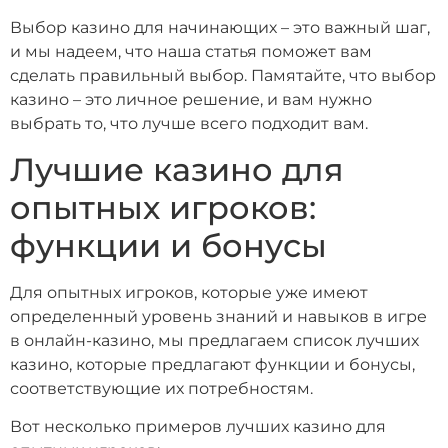
Выбор казино для начинающих – это важный шаг,
и мы надеем, что наша статья поможет вам
сделать правильный выбор. Памятайте, что выбор
казино – это личное решение, и вам нужно
выбрать то, что лучше всего подходит вам.
Лучшие казино для
опытных игроков:
функции и бонусы
Для опытных игроков, которые уже имеют
определенный уровень знаний и навыков в игре
в онлайн-казино, мы предлагаем список лучших
казино, которые предлагают функции и бонусы,
соответствующие их потребностям.
Вот несколько примеров лучших казино для