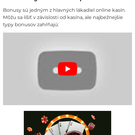
Bonusy sú jedným z hlavných lákadiel online kasín.
Môžu sa líšiť v závislosti od kasína, ale najbežnejšie
typy bonusov zahŕňajú: