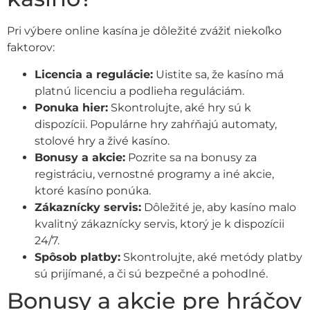
Pri výbere online kasína je dôležité zvážiť niekoľko
faktorov:
Licencia a regulácie:
Uistite sa, že kasíno má
platnú licenciu a podlieha reguláciám.
Ponuka hier:
Skontrolujte, aké hry sú k
dispozícii. Populárne hry zahŕňajú automaty,
stolové hry a živé kasíno.
Bonusy a akcie:
Pozrite sa na bonusy za
registráciu, vernostné programy a iné akcie,
ktoré kasíno ponúka.
Zákaznícky servis:
Dôležité je, aby kasíno malo
kvalitný zákaznícky servis, ktorý je k dispozícii
24/7.
Spôsob platby:
Skontrolujte, aké metódy platby
sú prijímané, a či sú bezpečné a pohodlné.
Bonusy a akcie pre hráčov