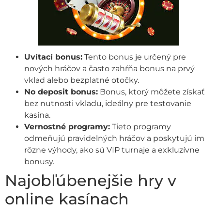
Uvítací bonus:
Tento bonus je určený pre
nových hráčov a často zahŕňa bonus na prvý
vklad alebo bezplatné otočky.
No deposit bonus:
Bonus, ktorý môžete získať
bez nutnosti vkladu, ideálny pre testovanie
kasína.
Vernostné programy:
Tieto programy
odmeňujú pravidelných hráčov a poskytujú im
rôzne výhody, ako sú VIP turnaje a exkluzívne
bonusy.
Najobľúbenejšie hry v
online kasínach