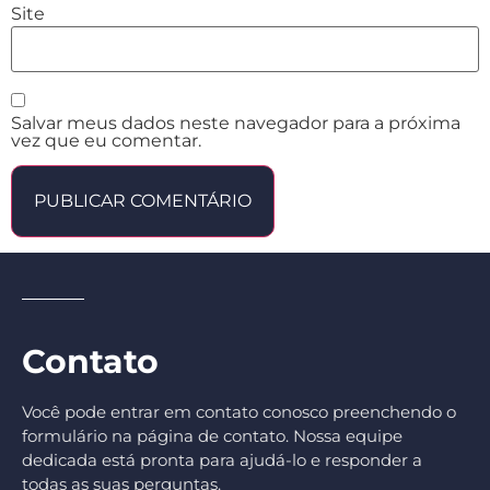
Site
Salvar meus dados neste navegador para a próxima
vez que eu comentar.
Contato
Você pode entrar em contato conosco preenchendo o
formulário na página de contato. Nossa equipe
dedicada está pronta para ajudá-lo e responder a
todas as suas perguntas.