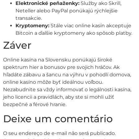
Elektronické peňaženky:
Služby ako Skrill,
Neteller alebo PayPal ponúkajú rýchlejšie
transakcie.
Kryptomeny:
Stále viac online kasín akceptuje
Bitcoin a ďalšie kryptomeny ako spôsob platby.
Záver
Online kasína na Slovensku ponúkajú široké
spektrum hier a bonusov pre svojich hráčov. Ak
hľadáte zábavu a šancu na výhru v pohodlí domova,
online kasíno môže byť ideálnou voľbou.
Nezabudnite sa vždy informovať o legálnosti kasína,
jeho licencii a pravidlách, aby ste si mohli užiť
bezpečné a férové hranie.
Deixe um comentário
O seu endereço de e-mail não será publicado.