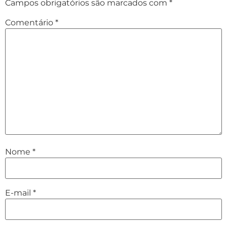
Campos obrigatórios são marcados com
*
Comentário
*
Nome
*
E-mail
*