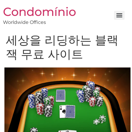
Condomínio
Worldwide Offices
세상을 리딩하는 블랙
잭 무료 사이트