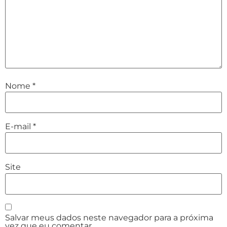
Nome
*
E-mail
*
Site
Salvar meus dados neste navegador para a próxima
vez que eu comentar.