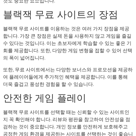
것도 중요한 요소입니다.
블랙잭 무료 사이트의 장점
블랙잭 무료 사이트를 이용하는 것은 여러 가지 장점을 제공
합니다. 가장 큰 장점은 실제 돈을 사용하지 않고 게임을 즐길
수 있다는 것입니다. 이는 초보자에게 학습할 수 있는 좋은 기
회를 제공합니다. 또한, 다양한 게임 변형을 접할 수 있어 선택
의 폭이 넓어집니다.
또한, 무료 사이트에서는 다양한 보너스와 프로모션을 제공하
여 플레이어들에게 추가적인 혜택을 제공합니다. 이를 통해
더욱 즐겁고 풍성한 경험을 할 수 있습니다.
안전한 게임 플레이
블랙잭 무료 사이트를 선택할 때는 신뢰할 수 있는 사이트인
지 꼭 확인해야 합니다. 리뷰와 평판을 참고하여 안전성을 점
검하는 것이 중요합니다. 개인 정보를 안전하게 보호해주고
공정한 게임 환경을 제공하는 사이트를 선택하는 것이 좋습니