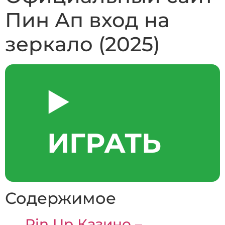
Пин Ап вход на
зеркало (2025)
▶️
ИГРАТЬ
Содержимое
Pin Up Казино –