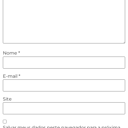
Nome
*
E-mail
*
Site
Salvar meus dados neste navegador para a próxima