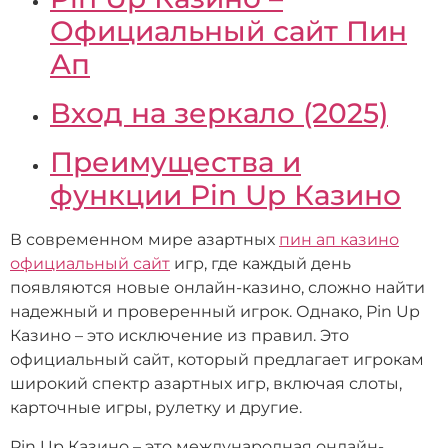
Официальный сайт Пин
Ап
Вход на зеркало (2025)
Преимущества и
функции Pin Up Казино
В современном мире азартных
пин ап казино
официальный сайт
игр, где каждый день
появляются новые онлайн-казино, сложно найти
надежный и проверенный игрок. Однако, Pin Up
Казино – это исключение из правил. Это
официальный сайт, который предлагает игрокам
широкий спектр азартных игр, включая слоты,
карточные игры, рулетку и другие.
Pin Up Казино – это международная онлайн-