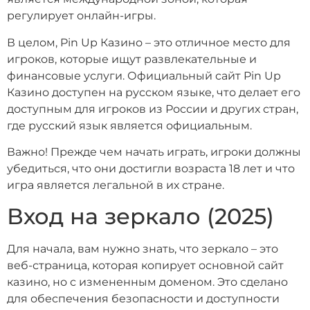
регулирует онлайн-игры.
В целом, Pin Up Казино – это отличное место для
игроков, которые ищут развлекательные и
финансовые услуги. Официальный сайт Pin Up
Казино доступен на русском языке, что делает его
доступным для игроков из России и других стран,
где русский язык является официальным.
Важно! Прежде чем начать играть, игроки должны
убедиться, что они достигли возраста 18 лет и что
игра является легальной в их стране.
Вход на зеркало (2025)
Для начала, вам нужно знать, что зеркало – это
веб-страница, которая копирует основной сайт
казино, но с измененным доменом. Это сделано
для обеспечения безопасности и доступности