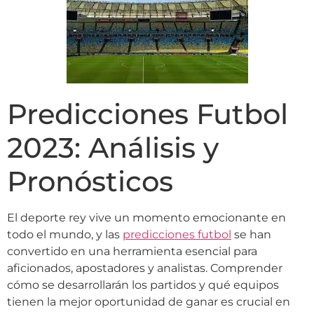
Predicciones Futbol
2023: Análisis y
Pronósticos
El deporte rey vive un momento emocionante en
todo el mundo, y las
predicciones futbol
se han
convertido en una herramienta esencial para
aficionados, apostadores y analistas. Comprender
cómo se desarrollarán los partidos y qué equipos
tienen la mejor oportunidad de ganar es crucial en