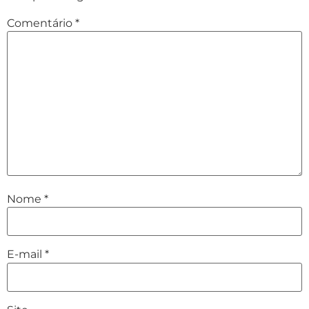
Comentário
*
Nome
*
E-mail
*