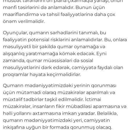
müsbət tərəflərini ön plana çıxarmaqla yanaşı, onun
mənfi təsirlərini də anlamalıdır. Bunun üçün
maarifləndirmə və təhsil fəaliyyətlərinə daha çox
önəm verilməlidir.
Oyunçular, qumarın sərhədlərini tanımalı, bu
fəaliyyətin potensial risklərini anlamalıdırlar. Bu, onlara
məsuliyyətli bir şəkildə qumar oynamağa və
alışqanlıq yaratmamağa kömək edəcək. Eyni
zamanda, qumar müəssisələri də sosial
məsuliyyətlərini dərk edərək, cəmiyyətə faydalı olan
proqramlar həyata keçirməlidirlər.
Qumarın mədəniyyətimizdəki yerinin qorunması
üçün mütəmadi olaraq müzakirələr aparılmalı və
müxtəlif tədbirlər təşkil edilməlidir. İctimai
müzakirələr, insanların fikir mübadiləsi aparmasına və
həlli yollarını axtarmasına imkan yaradar. Beləliklə,
qumarın mədəniyyətimizdəki yeri, cəmiyyətin
inkişafına uyğun bir formada qorunmuş olacaq.