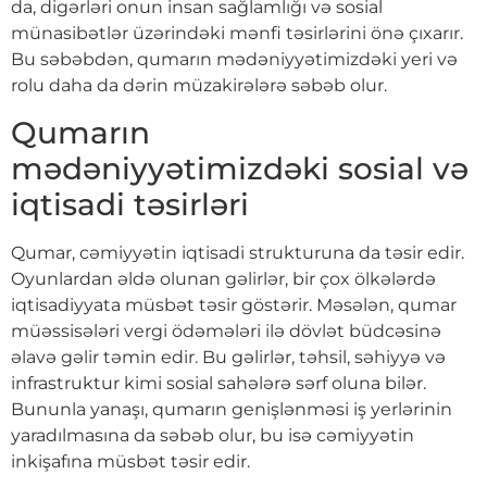
da, digərləri onun insan sağlamlığı və sosial
münasibətlər üzərindəki mənfi təsirlərini önə çıxarır.
Bu səbəbdən, qumarın mədəniyyətimizdəki yeri və
rolu daha da dərin müzakirələrə səbəb olur.
Qumarın
mədəniyyətimizdəki sosial və
iqtisadi təsirləri
Qumar, cəmiyyətin iqtisadi strukturuna da təsir edir.
Oyunlardan əldə olunan gəlirlər, bir çox ölkələrdə
iqtisadiyyata müsbət təsir göstərir. Məsələn, qumar
müəssisələri vergi ödəmələri ilə dövlət büdcəsinə
əlavə gəlir təmin edir. Bu gəlirlər, təhsil, səhiyyə və
infrastruktur kimi sosial sahələrə sərf oluna bilər.
Bununla yanaşı, qumarın genişlənməsi iş yerlərinin
yaradılmasına da səbəb olur, bu isə cəmiyyətin
inkişafına müsbət təsir edir.