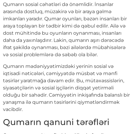
Qumarın sosial cəhətləri də önəmlidir. İnsanlar
arasında dostluq, müzakirə və bir araya gəlmə
imkanları yaradır. Qumar oyunları, bəzən insanları bir
araya toplayan bir tədbir kimi də qəbul edilir. Ailə və
dost mühitində bu oyunların oynanması, insanları
daha da yaxınlaşdırır. Lakin, qumarın aşırı dərəcədə
ifrat şəkildə oynanması, bəzi ailələrdə mübahisələrə
və sosial problemlərə də səbəb ola bilər.
Qumarın mədəniyyətimizdəki yerinin sosial və
iqtisadi nəticələri, cəmiyyətdə müsbət və mənfi
təsirlər yaratmağa davam edir. Bu, mütəxəssislərin,
siyasətçilərin və sosial işçilərin diqqət yetirməli
olduğu bir sahədir. Cəmiyyətin inkişafında balanslı bir
yanaşma ilə qumarın təsirlərini qiymətləndirmək
vacibdir.
Qumarın qanuni tərəfləri