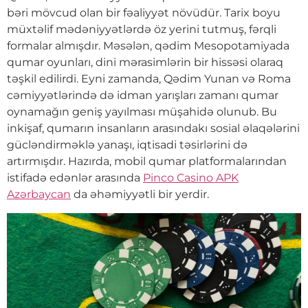
bəri mövcud olan bir fəaliyyət növüdür. Tarix boyu
müxtəlif mədəniyyətlərdə öz yerini tutmuş, fərqli
formalar almışdır. Məsələn, qədim Mesopotamiyada
qumar oyunları, dini mərasimlərin bir hissəsi olaraq
təşkil edilirdi. Eyni zamanda, Qədim Yunan və Roma
cəmiyyətlərində də idman yarışları zamanı qumar
oynamağın geniş yayılması müşahidə olunub. Bu
inkişaf, qumarın insanların arasındakı sosial əlaqələrini
gücləndirməklə yanaşı, iqtisadi təsirlərini də
artırmışdır. Hazırda, mobil qumar platformalarından
istifadə edənlər arasında
Pinco Casino APK
Azərbaycan
da əhəmiyyətli bir yerdir.