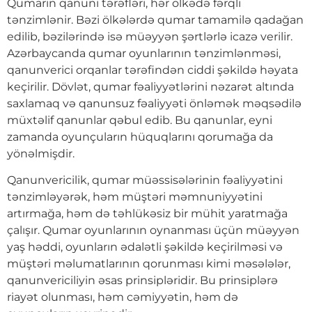
Qumarın qanuni tərəfləri, hər ölkədə fərqli
tənzimlənir. Bəzi ölkələrdə qumar tamamilə qadağan
edilib, bəzilərində isə müəyyən şərtlərlə icazə verilir.
Azərbaycanda qumar oyunlarının tənzimlənməsi,
qanunverici orqanlar tərəfindən ciddi şəkildə həyata
keçirilir. Dövlət, qumar fəaliyyətlərini nəzarət altında
saxlamaq və qanunsuz fəaliyyəti önləmək məqsədilə
müxtəlif qanunlar qəbul edib. Bu qanunlar, eyni
zamanda oyunçuların hüquqlarını qorumağa da
yönəlmişdir.
Qanunvericilik, qumar müəssisələrinin fəaliyyətini
tənzimləyərək, həm müştəri məmnuniyyətini
artırmağa, həm də təhlükəsiz bir mühit yaratmağa
çalışır. Qumar oyunlarının oynanması üçün müəyyən
yaş həddi, oyunların ədalətli şəkildə keçirilməsi və
müştəri məlumatlarının qorunması kimi məsələlər,
qanunvericiliyin əsas prinsipləridir. Bu prinsiplərə
riayət olunması, həm cəmiyyətin, həm də