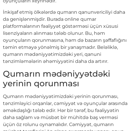
oyunçuların xeyrinədir.
İnkişaf etmiş ölkələrdə qumarın qanunvericiliyi daha
da genişlənmişdir. Burada online qumar
platformalarının fəaliyyət göstərməsi üçün xüsusi
lisenziyaların alınması tələb olunur. Bu, həm
oyunçuların qorunmasına, həm də bazarın şəffaflığını
təmin etməyə yönəlmiş bir yanaşmadır. Beləliklə,
qumarın mədəniyyətimizdəki yeri, qanuni
tənzimləmələrin əhəmiyyətini daha da artırır.
Qumarın mədəniyyətdəki
yerinin qorunması
Qumarın mədəniyyətimizdəki yerinin qorunması,
tənzimləyici orqanlar, cəmiyyət və oyunçular arasında
əməkdaşlığı tələb edir. Hər bir tərəf, bu fəaliyyətin
daha sağlam və müsbət bir mühitdə baş verməsi
üçün öz rolunu oynamalıdır. Cəmiyyət, qumarın