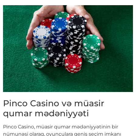
Pinco Casino və müasir
qumar mədəniyyəti
Pinco Casino, müasir qumar mədəniyyətinin bir
nümunəsi olaraq, oyunçulara geniş seçim imkanı