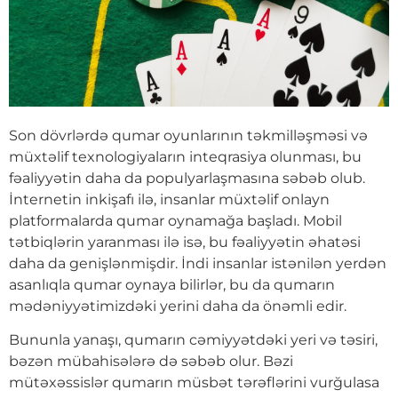
Son dövrlərdə qumar oyunlarının təkmilləşməsi və
müxtəlif texnologiyaların inteqrasiya olunması, bu
fəaliyyətin daha da populyarlaşmasına səbəb olub.
İnternetin inkişafı ilə, insanlar müxtəlif onlayn
platformalarda qumar oynamağa başladı. Mobil
tətbiqlərin yaranması ilə isə, bu fəaliyyətin əhatəsi
daha da genişlənmişdir. İndi insanlar istənilən yerdən
asanlıqla qumar oynaya bilirlər, bu da qumarın
mədəniyyətimizdəki yerini daha da önəmli edir.
Bununla yanaşı, qumarın cəmiyyətdəki yeri və təsiri,
bəzən mübahisələrə də səbəb olur. Bəzi
mütəxəssislər qumarın müsbət tərəflərini vurğulasa