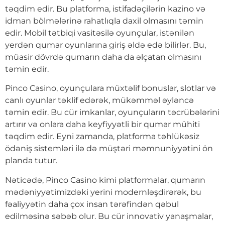
təqdim edir. Bu platforma, istifadəçilərin kazino və
idman bölmələrinə rahatlıqla daxil olmasını təmin
edir. Mobil tətbiqi vasitəsilə oyunçular, istənilən
yerdən qumar oyunlarına giriş əldə edə bilirlər. Bu,
müasir dövrdə qumarın daha da əlçatan olmasını
təmin edir.
Pinco Casino, oyunçulara müxtəlif bonuslar, slotlar və
canlı oyunlar təklif edərək, mükəmməl əyləncə
təmin edir. Bu cür imkanlar, oyunçuların təcrübələrini
artırır və onlara daha keyfiyyətli bir qumar mühiti
təqdim edir. Eyni zamanda, platforma təhlükəsiz
ödəniş sistemləri ilə də müştəri məmnuniyyətini ön
planda tutur.
Nəticədə, Pinco Casino kimi platformalar, qumarın
mədəniyyətimizdəki yerini modernləşdirərək, bu
fəaliyyətin daha çox insan tərəfindən qəbul
edilməsinə səbəb olur. Bu cür innovativ yanaşmalar,