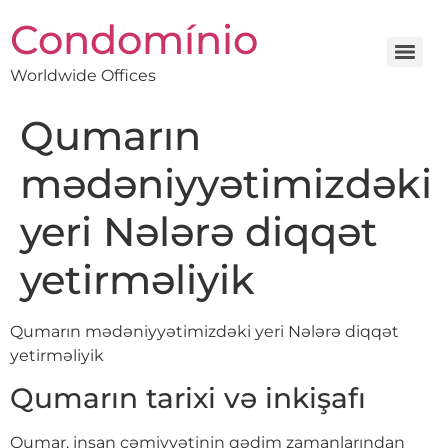
Condomínio
Worldwide Offices
Qumarın
mədəniyyətimizdəki
yeri Nələrə diqqət
yetirməliyik
Qumarın mədəniyyətimizdəki yeri Nələrə diqqət
yetirməliyik
Qumarın tarixi və inkişafı
Qumar, insan cəmiyyətinin qədim zamanlarından