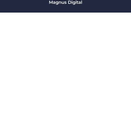
Magnus Digital