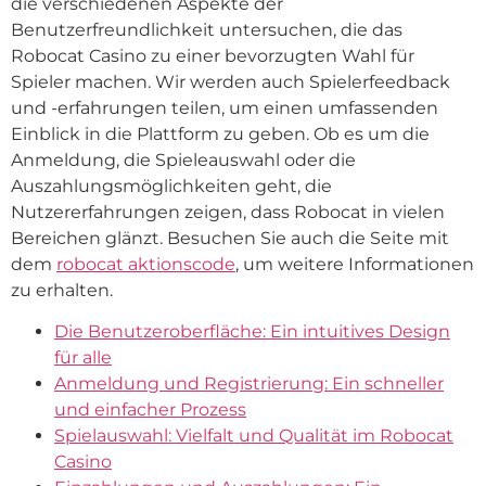
die verschiedenen Aspekte der
Benutzerfreundlichkeit untersuchen, die das
Robocat Casino zu einer bevorzugten Wahl für
Spieler machen. Wir werden auch Spielerfeedback
und -erfahrungen teilen, um einen umfassenden
Einblick in die Plattform zu geben. Ob es um die
Anmeldung, die Spieleauswahl oder die
Auszahlungsmöglichkeiten geht, die
Nutzererfahrungen zeigen, dass Robocat in vielen
Bereichen glänzt. Besuchen Sie auch die Seite mit
dem
robocat aktionscode
, um weitere Informationen
zu erhalten.
Die Benutzeroberfläche: Ein intuitives Design
für alle
Anmeldung und Registrierung: Ein schneller
und einfacher Prozess
Spielauswahl: Vielfalt und Qualität im Robocat
Casino