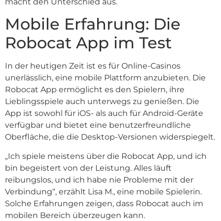
macht den Unterschied aus.
Mobile Erfahrung: Die
Robocat App im Test
In der heutigen Zeit ist es für Online-Casinos
unerlässlich, eine mobile Plattform anzubieten. Die
Robocat App ermöglicht es den Spielern, ihre
Lieblingsspiele auch unterwegs zu genießen. Die
App ist sowohl für iOS- als auch für Android-Geräte
verfügbar und bietet eine benutzerfreundliche
Oberfläche, die die Desktop-Versionen widerspiegelt.
„Ich spiele meistens über die Robocat App, und ich
bin begeistert von der Leistung. Alles läuft
reibungslos, und ich habe nie Probleme mit der
Verbindung“, erzählt Lisa M., eine mobile Spielerin.
Solche Erfahrungen zeigen, dass Robocat auch im
mobilen Bereich überzeugen kann.