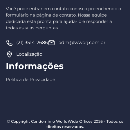
Você pode entrar em contato conosco preenchendo o
formulário na página de contato. Nossa equipe
dedicada está pronta para ajudá-lo e responder a
todas as suas perguntas.
(21) 3514-2686
adm@wworj.com.br
Localização
Informações
Política de Privacidade
© Copyright Condomínio WorldWide Offices 2026 - Todos os
direitos reservados.