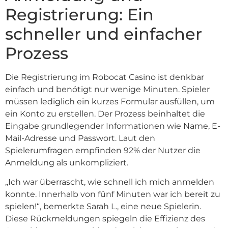
Registrierung: Ein
schneller und einfacher
Prozess
Die Registrierung im Robocat Casino ist denkbar
einfach und benötigt nur wenige Minuten. Spieler
müssen lediglich ein kurzes Formular ausfüllen, um
ein Konto zu erstellen. Der Prozess beinhaltet die
Eingabe grundlegender Informationen wie Name, E-
Mail-Adresse und Passwort. Laut den
Spielerumfragen empfinden 92% der Nutzer die
Anmeldung als unkompliziert.
„Ich war überrascht, wie schnell ich mich anmelden
konnte. Innerhalb von fünf Minuten war ich bereit zu
spielen!“, bemerkte Sarah L., eine neue Spielerin.
Diese Rückmeldungen spiegeln die Effizienz des