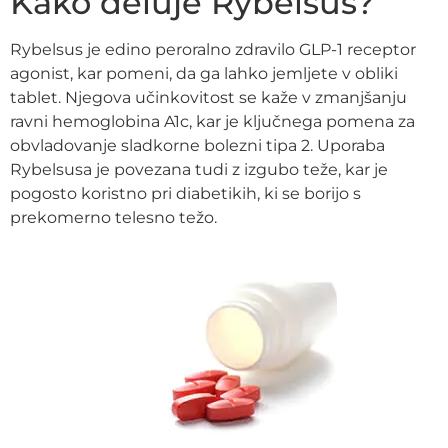
Kako deluje Rybelsus?
Rybelsus je edino peroralno zdravilo GLP-1 receptor
agonist, kar pomeni, da ga lahko jemljete v obliki
tablet. Njegova učinkovitost se kaže v zmanjšanju
ravni hemoglobina A1c, kar je ključnega pomena za
obvladovanje sladkorne bolezni tipa 2. Uporaba
Rybelsusa je povezana tudi z izgubo teže, kar je
pogosto koristno pri diabetikih, ki se borijo s
prekomerno telesno težo.