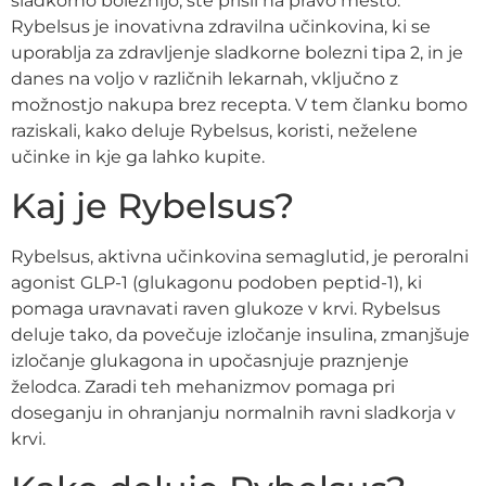
sladkorno boleznijo, ste prišli na pravo mesto.
Rybelsus je inovativna zdravilna učinkovina, ki se
uporablja za zdravljenje sladkorne bolezni tipa 2, in je
danes na voljo v različnih lekarnah, vključno z
možnostjo nakupa brez recepta. V tem članku bomo
raziskali, kako deluje Rybelsus, koristi, neželene
učinke in kje ga lahko kupite.
Kaj je Rybelsus?
Rybelsus, aktivna učinkovina semaglutid, je peroralni
agonist GLP-1 (glukagonu podoben peptid-1), ki
pomaga uravnavati raven glukoze v krvi. Rybelsus
deluje tako, da povečuje izločanje insulina, zmanjšuje
izločanje glukagona in upočasnjuje praznjenje
želodca. Zaradi teh mehanizmov pomaga pri
doseganju in ohranjanju normalnih ravni sladkorja v
krvi.