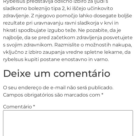
Rybelsus predstavlja odlično izbiro za ljudi s
sladkorno boleznijo tipa 2, ki iščejo učinkovito
zdravljenje. Z njegovo pomočjo lahko dosegate boljše
rezultate pri uravnavanju ravni sladkorja v krvi in
hkrati spodbujate izgubo teže. Ne pozabite, da je
najbolje, da se pred začetkom zdravljenja posvetujete
s svojim zdravnikom. Razmislite o možnostih nakupa,
vključno z izbiro zaupanja vredne spletne lekarne, da
rybelsus kupiti postane enostavno in varno.
Deixe um comentário
O seu endereço de e-mail não será publicado.
Campos obrigatórios são marcados com
*
Comentário
*