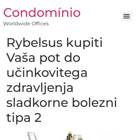
Condomínio
Worldwide Offices
Rybelsus kupiti
Vaša pot do
učinkovitega
zdravljenja
sladkorne bolezni
tipa 2