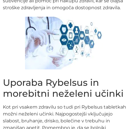
subvencije ali pomoč pri nakupu zdravil, kar še olajša
stroške zdravljenja in omogoča dostopnost zdravila.
Uporaba Rybelsus in
morebitni neželeni učinki
Kot pri vsakem zdravilu so tudi pri Rybelsus tabletkah
možni neželeni učinki. Najpogostejši vključujejo
slabost, bruhanje, drisko, bolečine v trebuhu in
zmanjšan apetit. Pomembno je, da se bolniki