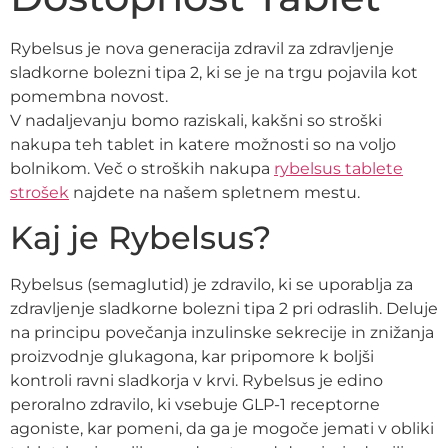
Rybelsus je nova generacija zdravil za zdravljenje
sladkorne bolezni tipa 2, ki se je na trgu pojavila kot
pomembna novost.
V nadaljevanju bomo raziskali, kakšni so stroški
nakupa teh tablet in katere možnosti so na voljo
bolnikom. Več o stroških nakupa
rybelsus tablete
strošek
najdete na našem spletnem mestu.
Kaj je Rybelsus?
Rybelsus (semaglutid) je zdravilo, ki se uporablja za
zdravljenje sladkorne bolezni tipa 2 pri odraslih. Deluje
na principu povečanja inzulinske sekrecije in znižanja
proizvodnje glukagona, kar pripomore k boljši
kontroli ravni sladkorja v krvi. Rybelsus je edino
peroralno zdravilo, ki vsebuje GLP-1 receptorne
agoniste, kar pomeni, da ga je mogoče jemati v obliki