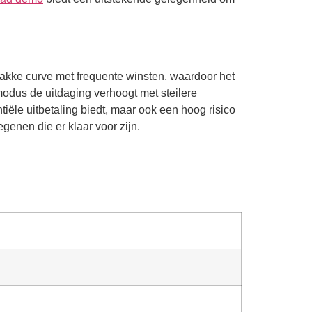
akke curve met frequente winsten, waardoor het
odus de uitdaging verhoogt met steilere
iële uitbetaling biedt, maar ook een hoog risico
enen die er klaar voor zijn.