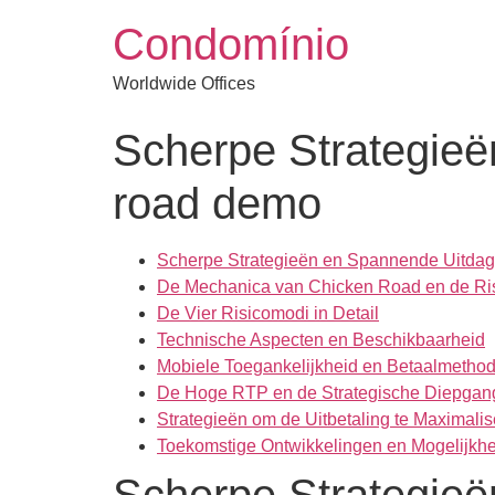
Condomínio
Worldwide Offices
Scherpe Strategie
road demo
Scherpe Strategieën en Spannende Uitdag
De Mechanica van Chicken Road en de Ri
De Vier Risicomodi in Detail
Technische Aspecten en Beschikbaarheid
Mobiele Toegankelijkheid en Betaalmetho
De Hoge RTP en de Strategische Diepgan
Strategieën om de Uitbetaling te Maximali
Toekomstige Ontwikkelingen en Mogelijkh