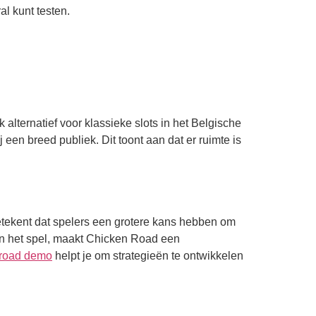
al kunt testen.
alternatief voor klassieke slots in het Belgische
een breed publiek. Dit toont aan dat er ruimte is
etekent dat spelers een grotere kans hebben om
van het spel, maakt Chicken Road een
 road demo
helpt je om strategieën te ontwikkelen