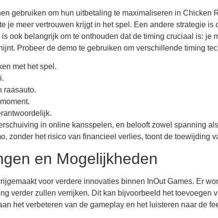
nnen gebruiken om hun uitbetaling te maximaliseren in Chicken 
e je meer vertrouwen krijgt in het spel. Een andere strategie i
Het is ook belangrijk om te onthouden dat de timing cruciaal is: 
chijnt. Probeer de demo te gebruiken om verschillende timing tec
ken met het spel.
i.
n raasauto.
e moment.
rantwoordelijk.
schuiving in online kansspelen, en belooft zowel spanning als
 zonder het risico van financieel verlies, toont de toewijding 
ngen en Mogelijkheden
rijgemaakt voor verdere innovaties binnen InOut Games. Er wo
ng verder zullen verrijken. Dit kan bijvoorbeeld het toevoegen va
aan het verbeteren van de gameplay en het luisteren naar de fe