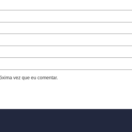
óxima vez que eu comentar.