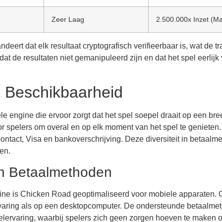
Zeer Laag
2.500.000x Inzet (M
eert dat elk resultaat cryptografisch verifieerbaar is, wat de tr
at de resultaten niet gemanipuleerd zijn en dat het spel eerlijk 
 Beschikbaarheid
e engine die ervoor zorgt dat het spel soepel draait op een bre
or spelers om overal en op elk moment van het spel te geniete
ontact, Visa en bankoverschrijving. Deze diversiteit in betaal
ren.
en Betaalmethoden
ine is Chicken Road geoptimaliseerd voor mobiele apparaten. Of
varing als op een desktopcomputer. De ondersteunde betaalmetho
pelervaring, waarbij spelers zich geen zorgen hoeven te maken o