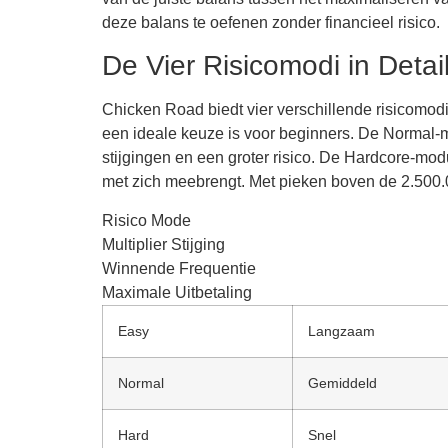
deze balans te oefenen zonder financieel risico.
De Vier Risicomodi in Detai
Chicken Road biedt vier verschillende risicomod
een ideale keuze is voor beginners. De Normal-m
stijgingen en een groter risico. De Hardcore-mod
met zich meebrengt. Met pieken boven de 2.500.0
Risico Mode
Multiplier Stijging
Winnende Frequentie
Maximale Uitbetaling
Easy
Langzaam
Normal
Gemiddeld
Hard
Snel