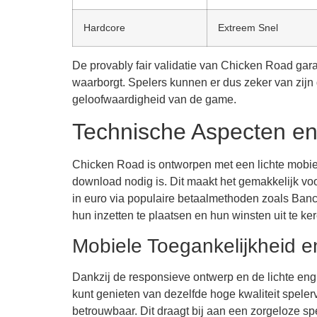
Hardcore
Extreem Snel
De provably fair validatie van Chicken Road garand
waarborgt. Spelers kunnen er dus zeker van zijn d
geloofwaardigheid van de game.
Technische Aspecten en
Chicken Road is ontworpen met een lichte mobiel
download nodig is. Dit maakt het gemakkelijk vo
in euro via populaire betaalmethoden zoals Banc
hun inzetten te plaatsen en hun winsten uit te ke
Mobiele Toegankelijkheid 
Dankzij de responsieve ontwerp en de lichte eng
kunt genieten van dezelfde hoge kwaliteit speler
betrouwbaar. Dit draagt bij aan een zorgeloze s