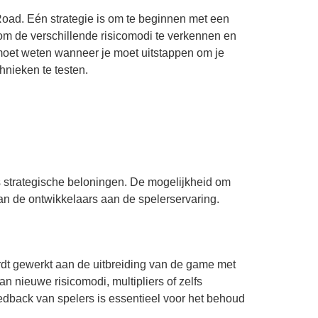
Road. Eén strategie is om te beginnen met een
s om de verschillende risicomodi te verkennen en
je moet weten wanneer je moet uitstappen om je
hnieken te testen.
 strategische beloningen. De mogelijkheid om
van de ontwikkelaars aan de spelerservaring.
rdt gewerkt aan de uitbreiding van de game met
n nieuwe risicomodi, multipliers of zelfs
edback van spelers is essentieel voor het behoud