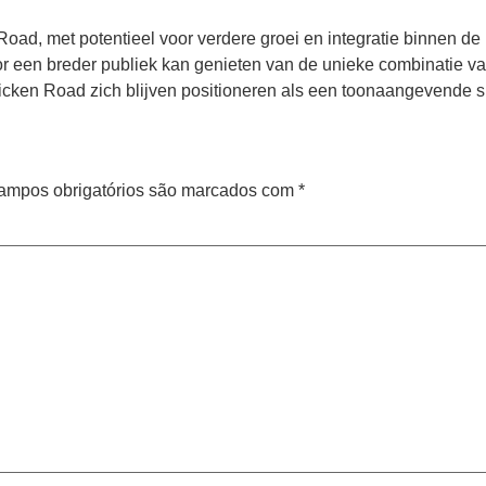
 Road, met potentieel voor verdere groei en integratie binnen de
r een breder publiek kan genieten van de unieke combinatie va
hicken Road zich blijven positioneren als een toonaangevende s
ampos obrigatórios são marcados com
*