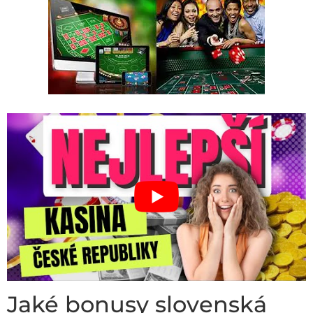
Jaké bonusy slovenská