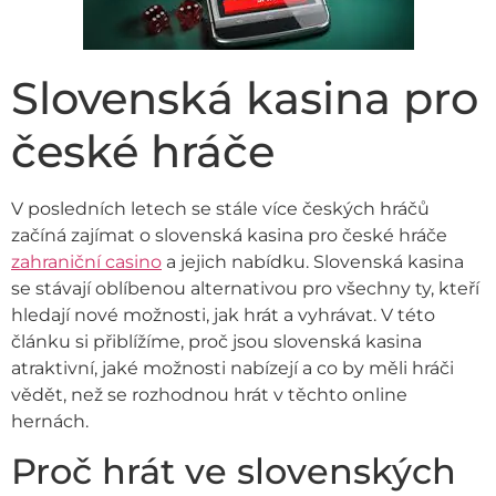
Slovenská kasina pro
české hráče
V posledních letech se stále více českých hráčů
začíná zajímat o slovenská kasina pro české hráče
zahraniční casino
a jejich nabídku. Slovenská kasina
se stávají oblíbenou alternativou pro všechny ty, kteří
hledají nové možnosti, jak hrát a vyhrávat. V této
článku si přiblížíme, proč jsou slovenská kasina
atraktivní, jaké možnosti nabízejí a co by měli hráči
vědět, než se rozhodnou hrát v těchto online
hernách.
Proč hrát ve slovenských