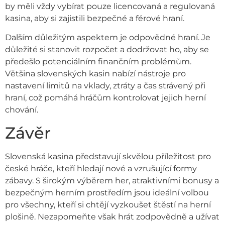
by měli vždy vybírat pouze licencovaná a regulovaná
kasina, aby si zajistili bezpečné a férové hraní.
Dalším důležitým aspektem je odpovědné hraní. Je
důležité si stanovit rozpočet a dodržovat ho, aby se
předešlo potenciálním finančním problémům.
Většina slovenských kasin nabízí nástroje pro
nastavení limitů na vklady, ztráty a čas strávený při
hraní, což pomáhá hráčům kontrolovat jejich herní
chování.
Závěr
Slovenská kasina představují skvělou příležitost pro
české hráče, kteří hledají nové a vzrušující formy
zábavy. S širokým výběrem her, atraktivními bonusy a
bezpečným herním prostředím jsou ideální volbou
pro všechny, kteří si chtějí vyzkoušet štěstí na herní
plošině. Nezapomeňte však hrát zodpovědně a užívat