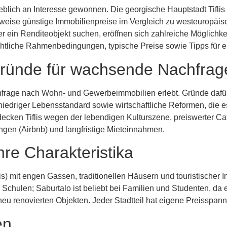
eblich an Interesse gewonnen. Die georgische Hauptstadt Tiflis (T
ichsweise günstige Immobilienpreise im Vergleich zu westeuropä
ein Renditeobjekt suchen, eröffnen sich zahlreiche Möglichkeit
echtliche Rahmenbedingungen, typische Preise sowie Tipps für e
Gründe für wachsende Nachfrag
Nachfrage nach Wohn- und Gewerbeimmobilien erlebt. Gründe dafü
niedriger Lebensstandard sowie wirtschaftliche Reformen, die e
cken Tiflis wegen der lebendigen Kulturszene, preiswerter Ca
tungen (Airbnb) und langfristige Mieteinnahmen.
ihre Charakteristika
-Tiflis) mit engen Gassen, traditionellen Häusern und touristische
Schulen; Saburtalo ist beliebt bei Familien und Studenten, da es
eu renovierten Objekten. Jeder Stadtteil hat eigene Preisspan
en