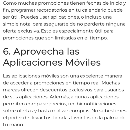
Como muchas promociones tienen fechas de inicio y
fin, programar recordatorios en tu calendario puede
ser útil. Puedes usar aplicaciones, o incluso una
simple nota, para asegurarte de no perderte ninguna
oferta exclusiva. Esto es especialmente útil para
promociones que son limitadas en el tiempo.
6. Aprovecha las
Aplicaciones Móviles
Las aplicaciones móviles son una excelente manera
de acceder a promociones en tiempo real. Muchas
marcas ofrecen descuentos exclusivos para usuarios
de sus aplicaciones. Además, algunas aplicaciones
permiten comparar precios, recibir notificaciones
sobre ofertas y hasta realizar compras. No subestimes
el poder de llevar tus tiendas favoritas en la palma de
tu mano.