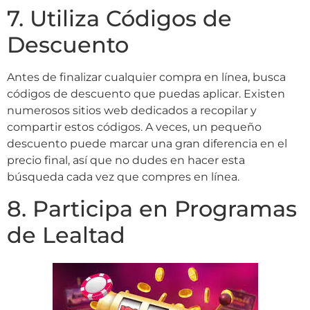
7. Utiliza Códigos de
Descuento
Antes de finalizar cualquier compra en línea, busca
códigos de descuento que puedas aplicar. Existen
numerosos sitios web dedicados a recopilar y
compartir estos códigos. A veces, un pequeño
descuento puede marcar una gran diferencia en el
precio final, así que no dudes en hacer esta
búsqueda cada vez que compres en línea.
8. Participa en Programas
de Lealtad