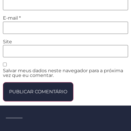
E-mail
*
Site
Salvar meus dados neste navegador para a próxima
vez que eu comentar.