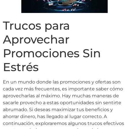
Trucos para
Aprovechar
Promociones Sin
Estrés
En un mundo donde las promociones y ofertas son
cada vez más frecuentes, es importante saber cómo
aprovecharlas al máximo. Hay muchas maneras de
sacarle provecho a estas oportunidades sin sentirte
abrumado. Si deseas maximizar tus beneficios y
ahorrar dinero, has llegado al lugar correcto. A
continuación, exploraremos algunos trucos efectivos