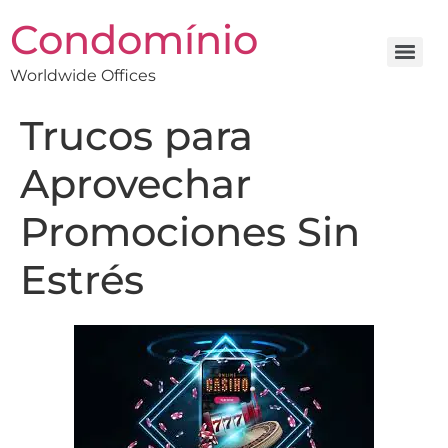
Condomínio
Worldwide Offices
Trucos para
Aprovechar
Promociones Sin
Estrés