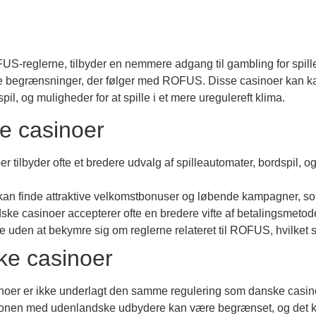
US-reglerne, tilbyder en nemmere adgang til gambling for spill
ge begrænsninger, der følger med ROFUS. Disse casinoer kan ka
il, og muligheder for at spille i et mere uregulereft klima.
e casinoer
 tilbyder ofte et bredere udvalg af spilleautomater, bordspil, 
kan finde attraktive velkomstbonuser og løbende kampagner, so
e casinoer accepterer ofte en bredere vifte af betalingsmetoder, 
lle uden at bekymre sig om reglerne relateret til ROFUS, hvilket
ke casinoer
r er ikke underlagt den samme regulering som danske casinoer, hv
en med udenlandske udbydere kan være begrænset, og det kan 