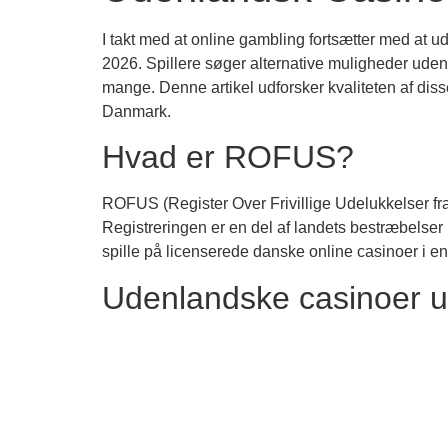
I takt med at online gambling fortsætter med at
2026. Spillere søger alternative muligheder uden 
mange. Denne artikel udforsker kvaliteten af dis
Danmark.
Hvad er ROFUS?
ROFUS (Register Over Frivillige Udelukkelser fra S
Registreringen er en del af landets bestræbelser p
spille på licenserede danske online casinoer i en 
Udenlandske casinoer