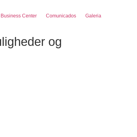
Business Center
Comunicados
Galeria
igheder og