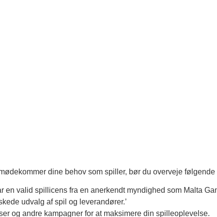
r imødekommer dine behov som spiller, bør du overveje følgende 
r en valid spillicens fra en anerkendt myndighed som Malta G
kede udvalg af spil og leverandører.’
 og andre kampagner for at maksimere din spilleoplevelse.