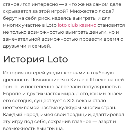
становится интересно — а что же на самом деле
скрывается за этой игрой? Множество людей
берут на себя риск, надеясь выиграть, и для
многих участие в Loto
loto club казино
становится
не только возможностью выиграть деньги, но и
замечательной возможностью провести время с
друзьями и семьей.
История Loto
История лотерей уходит корнями в глубокую
древность. Появившиеся в Китае в III веке нашей
эры, они постепенно завоевали популярность в
Европе и других частях мира. Лото, как мы знаем
его сегодня, существует с XIX века и стало
неотъемлемой частью культуры многих стран.
Каждый народ, имея свои традиции, адаптировал
эту игру под себя, сохранив главное — азарт и
возможность выигрыша.