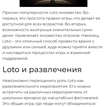
Причин популярности Loto множество. Во-
первых, это простота правил игры, что делает ее
доступной для всех возрастов. Во-вторых,
возможность выигрыша значительных сумм
денег привлекает множество игроков. Наконец,
Loto – это отличный способ провести время с
друзьями или семьей, куда можно прийти вместе
и насладиться процессом игры и взаимной
поддержкой.
Loto и развлечения
Невозможно переоценить роль Loto как
развлекательного мероприятия. Его можно
встретить на различных мероприятиях, от
школьных ярмарок до масштабных фестивалей.
Это общая игра, где люди могут объединиться