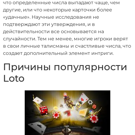
что определенные числа выпадают чаще, чем
другие, или что некоторые карточки более
«удачные». Научные исследования не
подтверждают эти утверждения, и в
действительности все основывается на
случайности. Тем не менее, многие игроки верят
в свои личные талисманы и счастливые числа, что
создает дополнительный элемент интриги.
Причины популярности
Loto