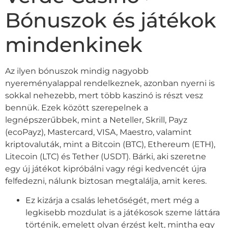
Bónuszok és játékok
mindenkinek
Az ilyen bónuszok mindig nagyobb
nyereményalappal rendelkeznek, azonban nyerni is
sokkal nehezebb, mert több kaszinó is részt vesz
bennük. Ezek között szerepelnek a
legnépszerűbbek, mint a Neteller, Skrill, Payz
(ecoPayz), Mastercard, VISA, Maestro, valamint
kriptovaluták, mint a Bitcoin (BTC), Ethereum (ETH),
Litecoin (LTC) és Tether (USDT). Bárki, aki szeretne
egy új játékot kipróbálni vagy régi kedvencét újra
felfedezni, nálunk biztosan megtalálja, amit keres.
Ez kizárja a csalás lehetőségét, mert még a
legkisebb mozdulat is a játékosok szeme láttára
történik, emelett olyan érzést kelt, mintha egy