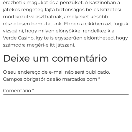
érezhetik magukat és a pénzüket. A kaszinóban a
játékos rengeteg fajta biztonságos be-és kifizetési
mód közül választhatnak, amelyeket később
részletesen bemutatunk. Ebben a cikkben azt fogjuk
vizsgálni, hogy milyen előnyökkel rendelkezik a
Verde Casino, így te is egyszerűen eldöntheted, hogy
számodra megéri-e itt játszani.
Deixe um comentário
O seu endereço de e-mail não será publicado.
Campos obrigatórios são marcados com
*
Comentário
*