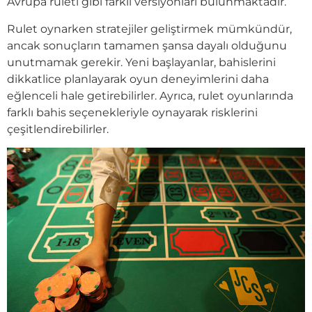
Avrupa ruleti gibi farklı versiyonları bulunmaktadır.
Rulet oynarken stratejiler geliştirmek mümkündür,
ancak sonuçların tamamen şansa dayalı olduğunu
unutmamak gerekir. Yeni başlayanlar, bahislerini
dikkatlice planlayarak oyun deneyimlerini daha
eğlenceli hale getirebilirler. Ayrıca, rulet oyunlarında
farklı bahis seçenekleriyle oynayarak risklerini
çeşitlendirebilirler.