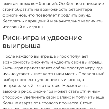
выигрышных комбинаций. Особенное внимание
стоит обратить на возможность ретриггера
фриспинов, что позволяет продлить раунд
бесплатных вращений и значительно увеличить
итоговый выигрыш.
Риск-игра и удвоение
выигрыша
После каждого выигрыша игрок получает
возможность рискнуть и удвоить свой выигрыш.
Риск-игра представляет собой простую игру, где
нужно угадать цвет карты или масть. Правильный
выбор принесет удвоение выигрыша, а
неправильный – его потерю. Несмотря на
высокий риск, риск-игра может стать отличным
способом увеличить свой баланс и получить еще
больше азарта от игрового процесса. Стоит
помнить, что риск-игра – это дополнительная