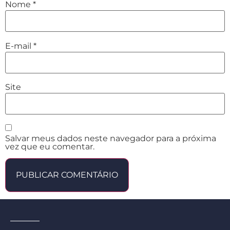
Nome
*
E-mail
*
Site
Salvar meus dados neste navegador para a próxima
vez que eu comentar.