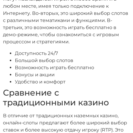
любом месте, имея только подключение к
Интернету. Во-вторых, это широкий выбор слотов
с различными тематиками и функциями. В-
третьих, это возможность играть бесплатно в
демо-режиме, чтобы ознакомиться с игровым
процессом и стратегиями.
Доступность 24/7
Большой выбор слотов
Возможность играть бесплатно
Бонусы и акции
Удобство и комфорт
Сравнение с
традиционными казино
В отличие от традиционных наземных казино,
онлайн-слоты предлагают более широкий выбор
ставок и более высокую отдачу игроку (RTP). Это