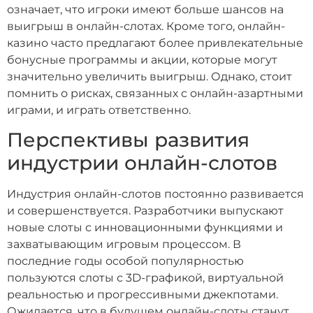
означает, что игроки имеют больше шансов на
выигрыш в онлайн-слотах. Кроме того, онлайн-
казино часто предлагают более привлекательные
бонусные программы и акции, которые могут
значительно увеличить выигрыш. Однако, стоит
помнить о рисках, связанных с онлайн-азартными
играми, и играть ответственно.
Перспективы развития
индустрии онлайн-слотов
Индустрия онлайн-слотов постоянно развивается
и совершенствуется. Разработчики выпускают
новые слоты с инновационными функциями и
захватывающим игровым процессом. В
последние годы особой популярностью
пользуются слоты с 3D-графикой, виртуальной
реальностью и прогрессивными джекпотами.
Ожидается, что в будущем онлайн-слоты станут