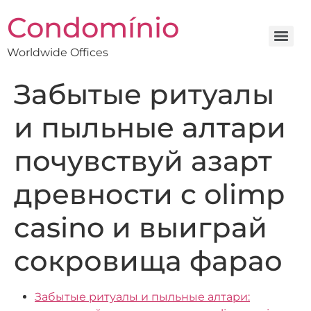
Condomínio
Worldwide Offices
Забытые ритуалы
и пыльные алтари
почувствуй азарт
древности с olimp
casino и выиграй
сокровища фарао
Забытые ритуалы и пыльные алтари: