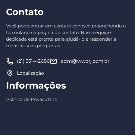
Contato
Você pode entrar em contato conosco preenchendo o
formulário na página de contato. Nossa equipe
dedicada está pronta para ajudá-lo e responder a
todas as suas perguntas.
(21) 3514-2686
adm@wworj.com.br
Localização
Informações
Política de Privacidade