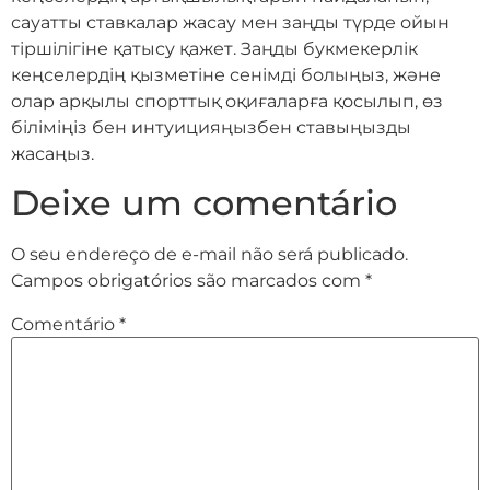
сауатты ставкалар жасау мен заңды түрде ойын
тіршілігіне қатысу қажет. Заңды букмекерлік
кеңселердің қызметіне сенімді болыңыз, және
олар арқылы спорттық оқиғаларға қосылып, өз
біліміңіз бен интуицияңызбен ставыңызды
жасаңыз.
Deixe um comentário
O seu endereço de e-mail não será publicado.
Campos obrigatórios são marcados com
*
Comentário
*