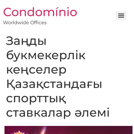
Condomínio
Worldwide Offices
Заңды
букмекерлік
кеңселер
Қазақстандағы
спорттық
ставкалар әлемі