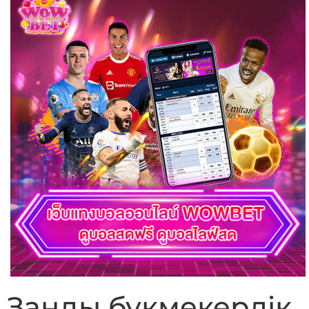
Заңды букмекерлік