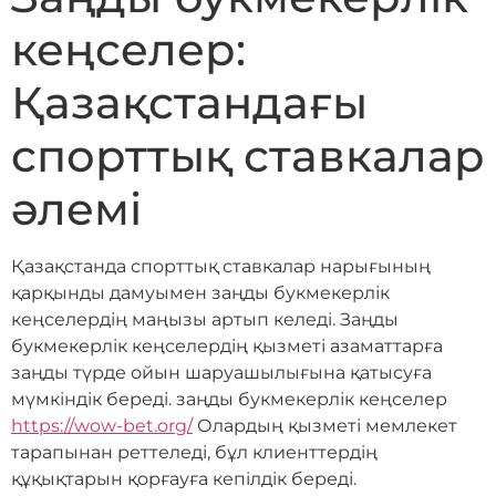
кеңселер:
Қазақстандағы
спорттық ставкалар
әлемі
Қазақстанда спорттық ставкалар нарығының
қарқынды дамуымен заңды букмекерлік
кеңселердің маңызы артып келеді. Заңды
букмекерлік кеңселердің қызметі азаматтарға
заңды түрде ойын шаруашылығына қатысуға
мүмкіндік береді. заңды букмекерлік кеңселер
https://wow-bet.org/
Олардың қызметі мемлекет
тарапынан реттеледі, бұл клиенттердің
құқықтарын қорғауға кепілдік береді.