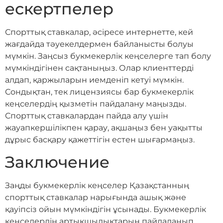
ескертпелер
Спорттық ставкалар, әсіресе интернетте, кей
жағдайда тәуекелдермен байланысты болуы
мүмкін. Заңсыз букмекерлік кеңселерге тап болу
мүмкіндігінен сақтаныңыз. Олар клиенттерді
алдап, қаржыларын иемденіп кетуі мүмкін.
Сондықтан, тек лицензиясы бар букмекерлік
кеңселердің қызметін пайдалану маңызды.
Спорттық ставкалардан пайда алу үшін
жауапкершілікпен қарау, ақшаңыз бен уақытты
дұрыс басқару қажеттігін естен шығармаңыз.
Заключение
Заңды букмекерлік кеңселер Қазақстанның
спорттық ставкалар нарығында ашық және
қауіпсіз ойын мүмкіндігін ұсынады. Букмекерлік
кеңселердің артықшылықтарын пайдаланып,