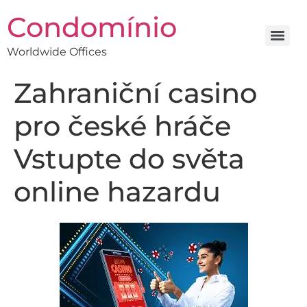
Condomínio
Worldwide Offices
Zahraniční casino
pro české hráče
Vstupte do světa
online hazardu