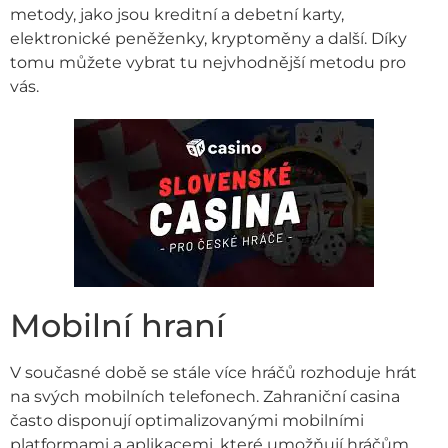
metody, jako jsou kreditní a debetní karty,
elektronické peněženky, kryptoměny a další. Díky
tomu můžete vybrat tu nejvhodnější metodu pro
vás.
Mobilní hraní
V současné době se stále více hráčů rozhoduje hrát
na svých mobilních telefonech. Zahraniční casina
často disponují optimalizovanými mobilními
platformami a aplikacemi, které umožňují hráčům