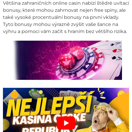
Většina zahraničních online casin nabízí štědré uvítací
bonusy, které mohou zahrnovat nejen free spiny, ale
také vysoké procentuální bonusy na první vklady.
Tyto bonusy mohou výrazně zvýšit vaše šance na
výhru a pomoci vám začít s hraním bez většího rizika.