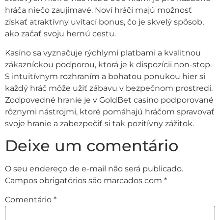
hráča niečo zaujímavé. Noví hráči majú možnosť
získať atraktívny uvítací bonus, čo je skvelý spôsob,
ako začať svoju hernú cestu.
Kasíno sa vyznačuje rýchlymi platbami a kvalitnou
zákazníckou podporou, ktorá je k dispozícii non-stop.
S intuitívnym rozhraním a bohatou ponukou hier si
každý hráč môže užiť zábavu v bezpečnom prostredí.
Zodpovedné hranie je v GoldBet casino podporované
rôznymi nástrojmi, ktoré pomáhajú hráčom spravovať
svoje hranie a zabezpečiť si tak pozitívny zážitok.
Deixe um comentário
O seu endereço de e-mail não será publicado.
Campos obrigatórios são marcados com
*
Comentário
*