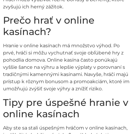
zvyšujú ich herný zážitok.
Prečo hrať v online
kasínach?
Hranie v online kasínach má množstvo výhod. Po
prvé, hráči si môžu vychutnať svoje obľúbené hry z
pohodlia domova. Online kasína často ponúkajú
vyššie šance na výhru a lepšie výplaty v porovnaní s
tradičnými kamennými kasínami. Navyše, hráči majú
prístup k rôznym bonusom a promoakciám, ktoré im
umožňujú zvýšiť svoje výhry a znížiť riziko.
Tipy pre úspešné hranie v
online kasínach
Aby ste sa stali úspešným hráčom v online kasínach,