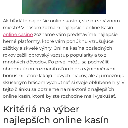
Ak hľadáte najlepšie online kasína, ste na správnom
mieste! V našom zoznam najlepších online kasín
online casino
zozname vám predstavíme najlepšie
herné platformy, ktoré vám ponúknu vzrušujúce
zážitky a skvelé výhry. Online kasína posledných
rokov zažili obrovský vzostup popularity a to z
mnohých dôvodov. Po prvé, môžu sa pochváliť
ohromujúcou rozmanitosťou hier a výnimočnými
bonusmi, ktoré lákajú nových hráčov, ale aj umožňujú
skúseným hráčom vychutnať si svoje obľúbené hry. V
tejto článku sa pozrieme na niektoré z najlepších
online kasín, ktoré by ste rozhodne mali vyskúšať.
Kritériá na výber
najlepších online kasín