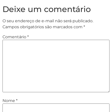
Deixe um comentário
O seu endereço de e-mail não será publicado.
Campos obrigatórios são marcados com
*
Comentário
*
Nome
*