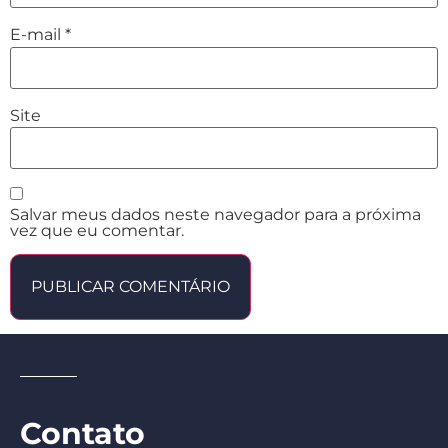
E-mail
*
Site
Salvar meus dados neste navegador para a próxima
vez que eu comentar.
Contato