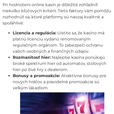
Pri hodnotení online kasín je dôležité zohľadniť
niekoľko kľúčových kritérií. Tieto faktory vám pomôžu
rozhodnúť sa, ktoré platformy sú naozaj kvalitné a
spoľahlivé:
Licencia a regulácia:
Uistite sa, že kasíno má
platnú licenciu vydanú renomovaným
regulačným orgánom. To zabezpečí ochranu
vašich osobných a finančných údajov.
Rozmanitosť hier:
Najlepšie kasína ponúkajú
široké spektrum hier od automatov, stolových
hier po živé hry s dealerom.
Bonusy a promoakcie:
Atraktívne bonusy pre
nových hráčov a pravidelné promoakcie sú
veľkým lákadlom.