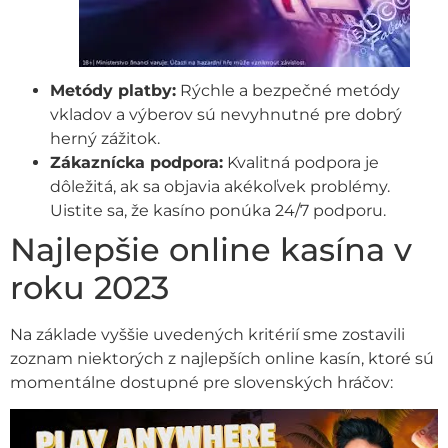
Metódy platby:
Rýchle a bezpečné metódy
vkladov a výberov sú nevyhnutné pre dobrý
herný zážitok.
Zákaznícka podpora:
Kvalitná podpora je
dôležitá, ak sa objavia akékoľvek problémy.
Uistite sa, že kasíno ponúka 24/7 podporu.
Najlepšie online kasína v
roku 2023
Na základe vyššie uvedených kritérií sme zostavili
zoznam niektorých z najlepších online kasín, ktoré sú
momentálne dostupné pre slovenských hráčov: