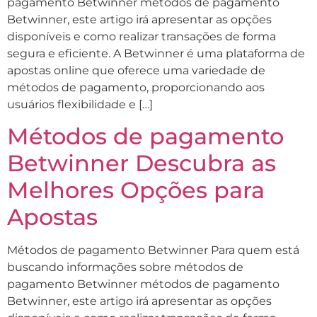
pagamento Betwinner métodos de pagamento
Betwinner, este artigo irá apresentar as opções
disponíveis e como realizar transações de forma
segura e eficiente. A Betwinner é uma plataforma de
apostas online que oferece uma variedade de
métodos de pagamento, proporcionando aos
usuários flexibilidade e […]
Métodos de pagamento
Betwinner Descubra as
Melhores Opções para
Apostas
Métodos de pagamento Betwinner Para quem está
buscando informações sobre métodos de
pagamento Betwinner métodos de pagamento
Betwinner, este artigo irá apresentar as opções