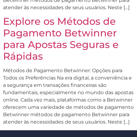
Betwinner métodos de pagamento Betwinner para
atender às necessidades de seus usuários. Neste […]
Explore os Métodos de
Pagamento Betwinner
para Apostas Seguras e
Rápidas
Métodos de Pagamento Betwinner: Opções para
Todos os Preferências Na era digital, a conveniência e
a segurança em transações financeiras são
fundamentais, especialmente no mundo das apostas
online. Cada vez mais, plataformas como a Betwinner
oferecem uma variedade de métodos de pagamento
Betwinner métodos de pagamento Betwinner para
atender às necessidades de seus usuários. Neste […]