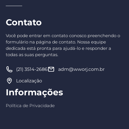
Contato
Você pode entrar em contato conosco preenchendo o
formulário na página de contato. Nossa equipe
dedicada está pronta para ajudá-lo e responder a
todas as suas perguntas.
(21) 3514-2686
adm@wworj.com.br
Localização
Informações
Política de Privacidade