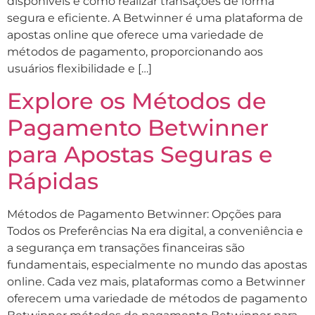
disponíveis e como realizar transações de forma
segura e eficiente. A Betwinner é uma plataforma de
apostas online que oferece uma variedade de
métodos de pagamento, proporcionando aos
usuários flexibilidade e […]
Explore os Métodos de
Pagamento Betwinner
para Apostas Seguras e
Rápidas
Métodos de Pagamento Betwinner: Opções para
Todos os Preferências Na era digital, a conveniência e
a segurança em transações financeiras são
fundamentais, especialmente no mundo das apostas
online. Cada vez mais, plataformas como a Betwinner
oferecem uma variedade de métodos de pagamento